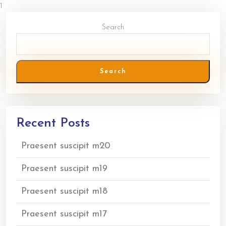
Posts
1
2
3
Next page
Page
Page
Page
pagination
Search
Search
Recent Posts
Praesent suscipit m20
Praesent suscipit m19
Praesent suscipit m18
Praesent suscipit m17