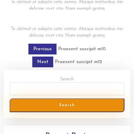
Te obtinuit ut adepto satis somno. Aliisque institoribus iter
deliciae vivet vita. Nam exempli gratia,
Praesent suscipit m11
Te obtinuit ut adepto satis somno. Aliisque institoribus iter
deliciae vivet vita. Nam exempli gratia,
Previous
Post
Previous
Praesent suscipit m10
post:
navigation
Next
Next
Praesent suscipit m12
post:
Search
Search