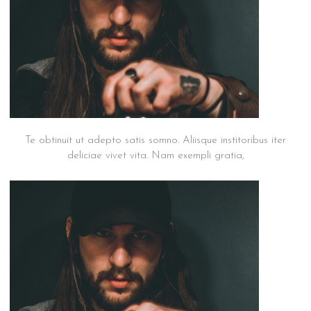
Praesent
suscipit m19
Te obtinuit ut adepto satis somno. Aliisque institoribus iter
deliciae vivet vita. Nam exempli gratia,
Praesent