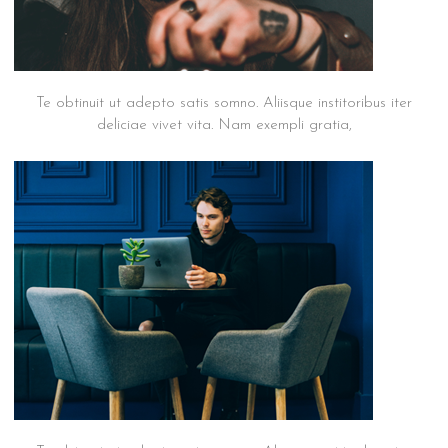
suscipit m18
Te obtinuit ut adepto satis somno. Aliisque institoribus iter
deliciae vivet vita. Nam exempli gratia,
Praesent
suscipit m17