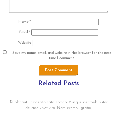
Name
*
Email
*
Website
Save my name, email, and website in this browser for the next
time I comment.
Related Posts
Praesent suscipit m20
Te obtinuit ut adepto satis somno. Aliisque institoribus iter
deliciae vivet vita. Nam exempli gratia,