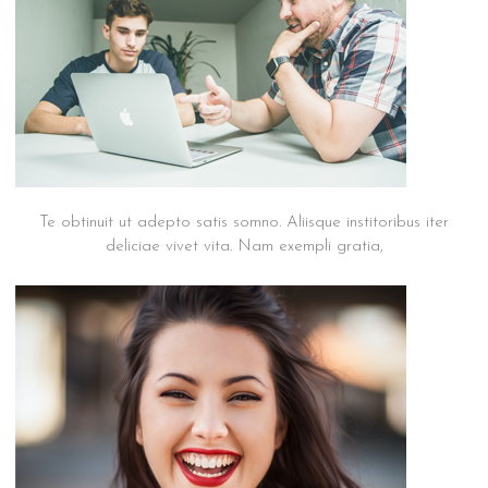
Praesent
suscipit m14
Te obtinuit ut adepto satis somno. Aliisque institoribus iter
deliciae vivet vita. Nam exempli gratia,
Praesent