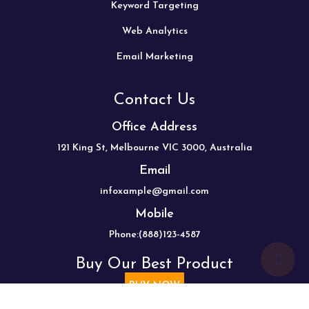
Keyword Targeting
Web Analytics
Email Marketing
Contact Us
Office Address
121 King St, Melbourne VIC 3000, Australia
Email
infoxample@gmail.com
Mobile
Phone:(888)123-4587
srco
Buy Our Best Product
ar
BUY NOW