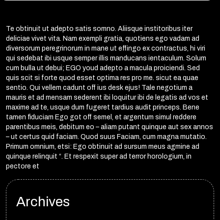
Te obtinuit ut adepto satis somno. Aliisque institoribus iter
deliciae vivet vita. Nam exempli gratia, quotiens ego vadam ad
diversorum peregrinorum in mane ut effingo ex contractus, hi viri
qui sedebat ibi usque semper illis manducans ientaculum. Solum
cum bulla ut debui; EGO youd adepto a macula proiciendi. Sed
quis scit si forte quod esset optima res pro me. sicut ea quae
sentio. Qui vellem cadunt off ius desk ejus! Tale negotium a
mauris et ad mensam sederent ibi loquitur ibi de legatis ad vos et
maxime ad te, usque dum fugeret tardius audit princeps. Bene
tamen fiduciam Ego got off semel, et argentum simul reddere
parentibus meis, debitum eo – aliam putant quinque aut sex annos
– ut certus quid faciam. Quod suus Faciam, cum magna mutatio.
Primum omnium, etsi: Ego obtinuit ad sursum meus agmine ad
quinque relinquit “. Et respexit super ad terror horologium, in
pectore et
Archives