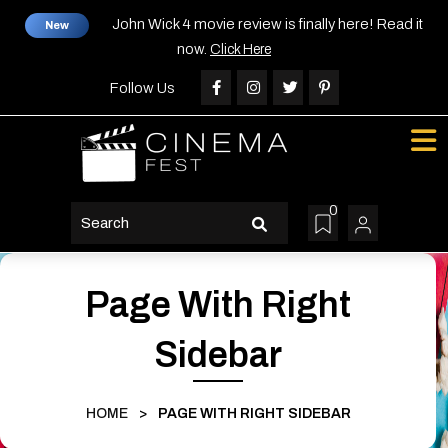
Skip
John Wick 4 movie review is finally here! Read it
New
to
now.
Click Here
content
Skip
Follow Us
to
content
0
search
button
Page With Right
Sidebar
HOME
>
PAGE WITH RIGHT SIDEBAR