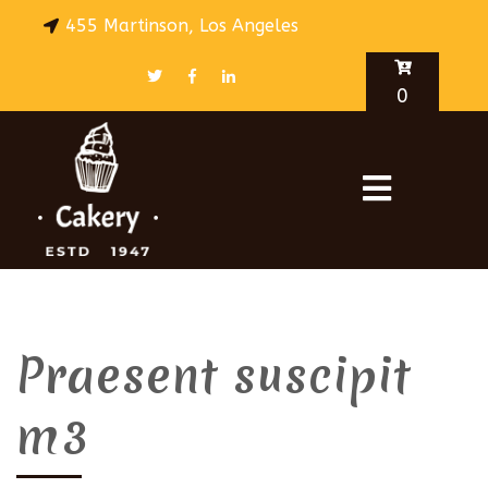
455 Martinson, Los Angeles
0
Praesent suscipit
m3