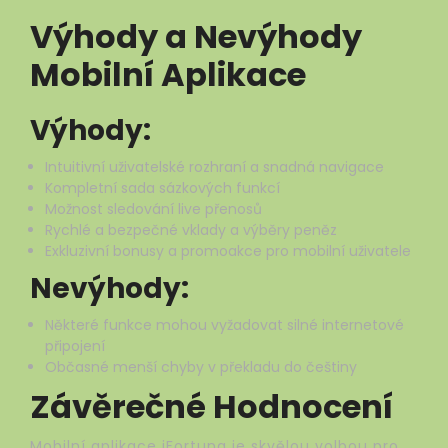
Výhody a Nevýhody
Mobilní Aplikace
Výhody:
Intuitivní uživatelské rozhraní a snadná navigace
Kompletní sada sázkových funkcí
Možnost sledování live přenosů
Rychlé a bezpečné vklady a výběry peněz
Exkluzivní bonusy a promoakce pro mobilní uživatele
Nevýhody:
Některé funkce mohou vyžadovat silné internetové
připojení
Občasné menší chyby v překladu do češtiny
Závěrečné Hodnocení
Mobilní aplikace iFortuna je skvělou volbou pro