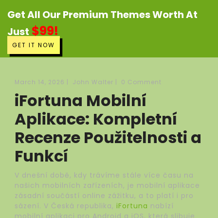
Get All Our Premium Themes Worth At
$99!
Just
GET IT NOW
March 14, 2026
|
John Walter
|
0 Comment
iFortuna Mobilní
Aplikace: Kompletní
Recenze Použitelnosti a
Funkcí
V dnešní době, kdy trávíme stále více času na
našich mobilních zařízeních, je mobilní aplikace
zásadní součástí online zážitku, a to platí i pro
sázení. V Česká republika,
iFortuna
nabízí
mobilní aplikaci pro Android a iOS, která slibuje