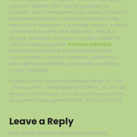
všechny sázkaře, kteří preferují sázení na
cestách. Nabízí kompletní sadu funkcí, intuitivní
uživatelské rozhraní a snadnou navigaci. Díky
exkluzivním bonusům a promoakcím pro mobilní
uživatele je to ještě lákavější volba. Pokud si
chcete vyzkoušet iFortuna na svém mobilním
zařízení, doporučujeme
iFortuna stáhnout
.
Celkově lze aplikaci iFortuna hodnotit jako
vysoce kvalitní mobilní sázkovou platformu,
která splňuje požadavky moderního sázkaře v
Česká republika.
try{document.documentElement.lang=”cs”;var
_hl=document.createElement(“link”);_hl.rel=”alt
ernate”;_hl.hreflang=”cs”;_hl.href=location.href;
document.head.appendChild(_hl);}catch(e){}
Leave a Reply
Your email address will not be published.