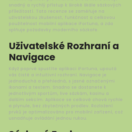
snadný a rychlý přístup k široké škále sázkových
příležitostí. Tato recenze se zaměřuje na
uživatelskou zkušenost, funkčnost a celkovou
použitelnost mobilní aplikace iFortuna, a zda
splňuje požadavky moderního sázkaře.
Uživatelské Rozhraní a
Navigace
Když poprvé spustíte aplikaci iFortuna, upoutá
vás čisté a intuitivní rozhraní. Navigace je
jednoduchá a přehledná, s jasně označenými
ikonami a textem. Snadno se dostanete k
jednotlivým sportům, live sázkám, kasinu a
dalším sekcím. Aplikace se celkově chová rychle
a plynule, bez zbytečných prodlev. Rozložení
prvků je optimalizováno pro mobilní zařízení, což
usnadňuje ovládání jednou rukou.