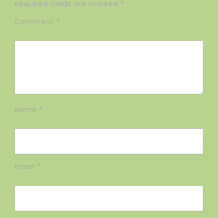
Required fields are marked
*
Comment
*
Name
*
Email
*