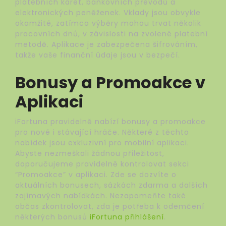
platebních karet, bankovních převodů a
elektronických peněženek. Vklady jsou obvykle
okamžité, zatímco výběry mohou trvat několik
pracovních dnů, v závislosti na zvolené platební
metodě. Aplikace je zabezpečena šifrováním,
takže vaše finanční údaje jsou v bezpečí.
Bonusy a Promoakce v
Aplikaci
iFortuna pravidelně nabízí bonusy a promoakce
pro nové i stávající hráče. Některé z těchto
nabídek jsou exkluzivní pro mobilní aplikaci.
Abyste nezmeškali žádnou příležitost,
doporučujeme pravidelně kontrolovat sekci
“Promoakce” v aplikaci. Zde se dozvíte o
aktuálních bonusech, sázkách zdarma a dalších
zajímavých nabídkách. Nezapomeňte také
občas zkontrolovat, zda je potřeba k odemčení
některých bonusů
iFortuna přihlášení
.