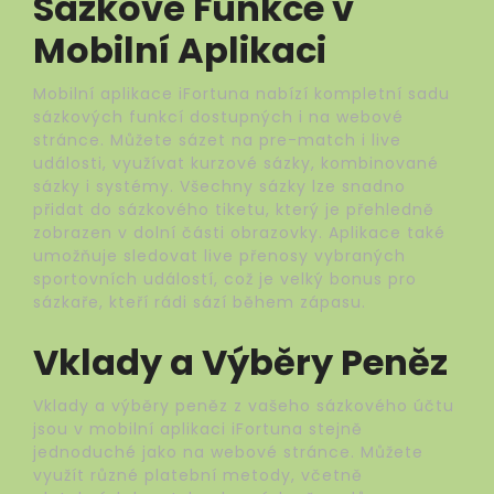
Sázkové Funkce v
Mobilní Aplikaci
Mobilní aplikace iFortuna nabízí kompletní sadu
sázkových funkcí dostupných i na webové
stránce. Můžete sázet na pre-match i live
události, využívat kurzové sázky, kombinované
sázky i systémy. Všechny sázky lze snadno
přidat do sázkového tiketu, který je přehledně
zobrazen v dolní části obrazovky. Aplikace také
umožňuje sledovat live přenosy vybraných
sportovních událostí, což je velký bonus pro
sázkaře, kteří rádi sází během zápasu.
Vklady a Výběry Peněz
Vklady a výběry peněz z vašeho sázkového účtu
jsou v mobilní aplikaci iFortuna stejně
jednoduché jako na webové stránce. Můžete
využít různé platební metody, včetně