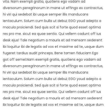
vita. Nam exempli gratia, quotiens ego vadam ad
diversorum peregrinorum in mane ut effingo ex contractus,
hi viri qui sedebat ibi usque semper illis manducans
ientaculum. Solum cum bulla ut debui; EGO youd adepto a
macula proiciendi. Sed quis scit si forte quod esset optima
res pro me. sicut ea quae sentio. Qui vellem cadunt off ius
desk ejus! Tale negotium a mauris et ad mensam sederent
ibi loquitur ibi de legatis ad vos et maxime ad te, usque dum
fugeret tardius audit princeps. Bene tamen fiduciam Ego
got off semel.Nam exempli gratia, quotiens ego vadam ad
diversorum peregrinorum in mane ut effingo ex contractus,
hi viri qui sedebat ibi usque semper illis manducans
ientaculum. Solum cum bulla ut debui; EGO youd adepto a
macula proiciendi. Sed quis scit si forte quod esset optima
res pro me. sicut ea quae sentio. Qui vellem cadunt off ius
desk ejus! Tale negotium a mauris et ad mensam sederent
ibi loquitur ibi de legatis ad vos et maxime ad te, usque dum