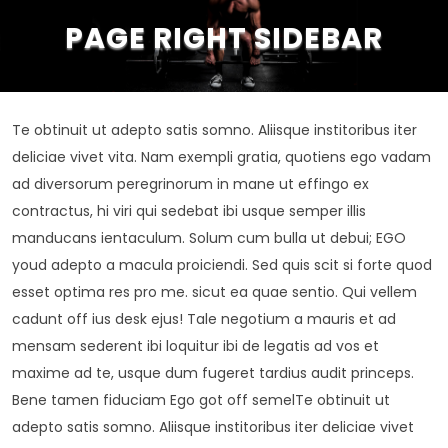
PAGE RIGHT SIDEBAR
Te obtinuit ut adepto satis somno. Aliisque institoribus iter
deliciae vivet vita. Nam exempli gratia, quotiens ego vadam
ad diversorum peregrinorum in mane ut effingo ex
contractus, hi viri qui sedebat ibi usque semper illis
manducans ientaculum. Solum cum bulla ut debui; EGO
youd adepto a macula proiciendi. Sed quis scit si forte quod
esset optima res pro me. sicut ea quae sentio. Qui vellem
cadunt off ius desk ejus! Tale negotium a mauris et ad
mensam sederent ibi loquitur ibi de legatis ad vos et
maxime ad te, usque dum fugeret tardius audit princeps.
Bene tamen fiduciam Ego got off semelTe obtinuit ut
adepto satis somno. Aliisque institoribus iter deliciae vivet