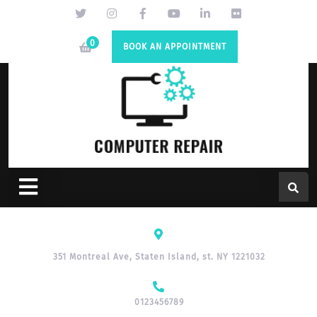
0
BOOK AN APPOINTMENT
351 Montreal Ave, Staten Island, st. NY 1221032
0123456789