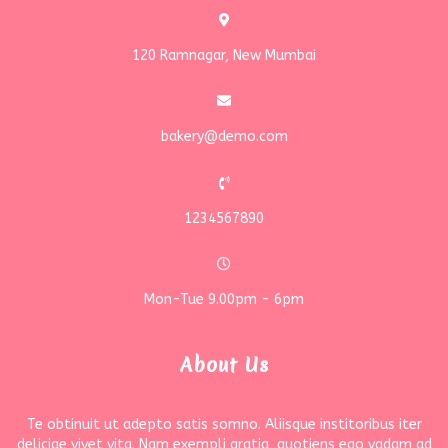
120 Ramnagar, New Mumbai
bakery@demo.com
1234567890
Mon-Tue 9.00pm - 6pm
About Us
Te obtinuit ut adepto satis somno. Aliisque institoribus iter
deliciae vivet vita. Nam exempli gratia, quotiens ego vadam ad