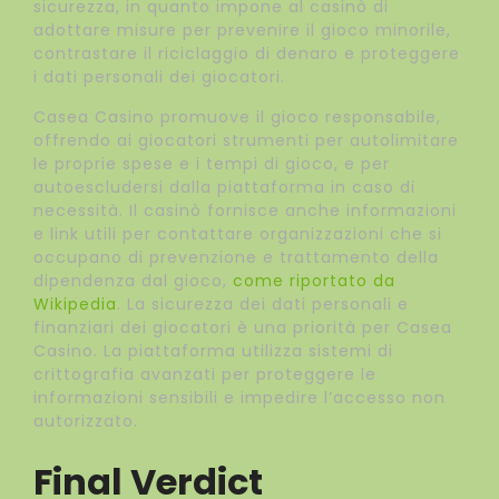
sicurezza, in quanto impone al casinò di
adottare misure per prevenire il gioco minorile,
contrastare il riciclaggio di denaro e proteggere
i dati personali dei giocatori.
Casea Casino promuove il gioco responsabile,
offrendo ai giocatori strumenti per autolimitare
le proprie spese e i tempi di gioco, e per
autoescludersi dalla piattaforma in caso di
necessità. Il casinò fornisce anche informazioni
e link utili per contattare organizzazioni che si
occupano di prevenzione e trattamento della
dipendenza dal gioco,
come riportato da
Wikipedia
. La sicurezza dei dati personali e
finanziari dei giocatori è una priorità per Casea
Casino. La piattaforma utilizza sistemi di
crittografia avanzati per proteggere le
informazioni sensibili e impedire l’accesso non
autorizzato.
Final Verdict