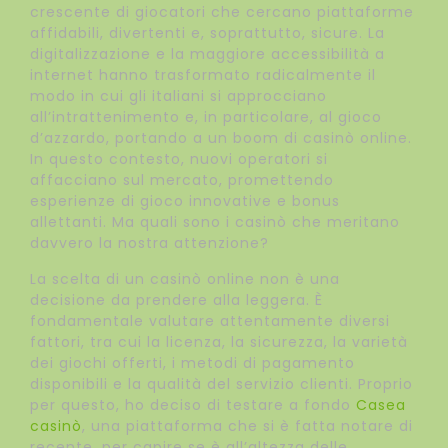
crescente di giocatori che cercano piattaforme
affidabili, divertenti e, soprattutto, sicure. La
digitalizzazione e la maggiore accessibilità a
internet hanno trasformato radicalmente il
modo in cui gli italiani si approcciano
all’intrattenimento e, in particolare, al gioco
d’azzardo, portando a un boom di casinò online.
In questo contesto, nuovi operatori si
affacciano sul mercato, promettendo
esperienze di gioco innovative e bonus
allettanti. Ma quali sono i casinò che meritano
davvero la nostra attenzione?
La scelta di un casinò online non è una
decisione da prendere alla leggera. È
fondamentale valutare attentamente diversi
fattori, tra cui la licenza, la sicurezza, la varietà
dei giochi offerti, i metodi di pagamento
disponibili e la qualità del servizio clienti. Proprio
per questo, ho deciso di testare a fondo
Casea
casinò
, una piattaforma che si è fatta notare di
recente, per capire se è all’altezza delle