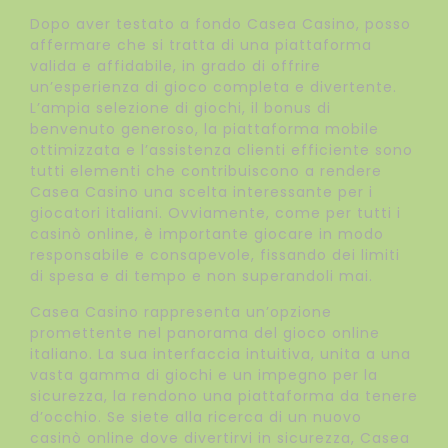
Dopo aver testato a fondo Casea Casino, posso
affermare che si tratta di una piattaforma
valida e affidabile, in grado di offrire
un’esperienza di gioco completa e divertente.
L’ampia selezione di giochi, il bonus di
benvenuto generoso, la piattaforma mobile
ottimizzata e l’assistenza clienti efficiente sono
tutti elementi che contribuiscono a rendere
Casea Casino una scelta interessante per i
giocatori italiani. Ovviamente, come per tutti i
casinò online, è importante giocare in modo
responsabile e consapevole, fissando dei limiti
di spesa e di tempo e non superandoli mai.
Casea Casino rappresenta un’opzione
promettente nel panorama del gioco online
italiano. La sua interfaccia intuitiva, unita a una
vasta gamma di giochi e un impegno per la
sicurezza, la rendono una piattaforma da tenere
d’occhio. Se siete alla ricerca di un nuovo
casinò online dove divertirvi in sicurezza, Casea