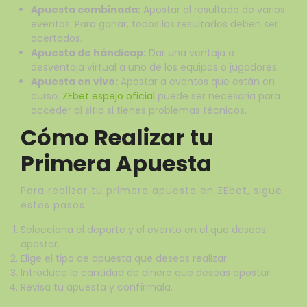
Apuesta combinada:
Apostar al resultado de varios
eventos. Para ganar, todos los resultados deben ser
acertados.
Apuesta de hándicap:
Dar una ventaja o
desventaja virtual a uno de los equipos o jugadores.
Apuesta en vivo:
Apostar a eventos que están en
curso.
ZEbet espejo oficial
puede ser necesaria para
acceder al sitio si tienes problemas técnicos.
Cómo Realizar tu
Primera Apuesta
Para realizar tu primera apuesta en ZEbet, sigue
estos pasos:
Selecciona el deporte y el evento en el que deseas
apostar.
Elige el tipo de apuesta que deseas realizar.
Introduce la cantidad de dinero que deseas apostar.
Revisa tu apuesta y confírmala.