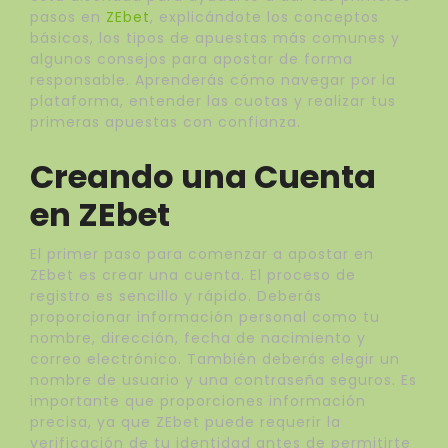
pasos en
ZEbet
, explicándote los conceptos
básicos, los tipos de apuestas más comunes y
algunos consejos para apostar de forma
responsable. Aprenderás cómo navegar por la
plataforma, entender las cuotas y realizar tus
primeras apuestas con confianza.
Creando una Cuenta
en ZEbet
El primer paso para comenzar a apostar en
ZEbet es crear una cuenta. El proceso de
registro es sencillo y rápido. Deberás
proporcionar información personal como tu
nombre, dirección, fecha de nacimiento y
correo electrónico. También deberás elegir un
nombre de usuario y una contraseña seguros. Es
importante que proporciones información
precisa, ya que ZEbet puede requerir la
verificación de tu identidad antes de permitirte