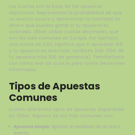
Las cuotas son la base de las apuestas
deportivas. Representan la probabilidad de que
un evento ocurra y determinan la cantidad de
dinero que puedes ganar si tu apuesta es
acertada. ZEbet utiliza cuotas decimales, que
son las más comunes en Europa. Por ejemplo,
una cuota de 2.00 significa que si apuestas 10€
y tu apuesta es acertada, recibirás 20€ (10€ de
tu apuesta más 10€ de ganancia). Familiarízate
con cómo leer las cuotas para tomar decisiones
informadas.
Tipos de Apuestas
Comunes
Existen diferentes tipos de apuestas disponibles
en ZEbet. Algunos de los más comunes son:
Apuesta simple:
Apostar al resultado de un único
evento.