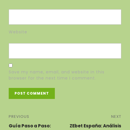
Website
Save my name, email, and website in this
browser for the next time I comment.
PREVIOUS
NEXT
Guía Paso a Paso:
ZEbet España: Análisis