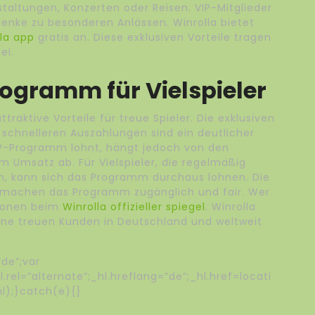
taltungen, Konzerten oder Reisen. VIP-Mitglieder
henke zu besonderen Anlässen. Winrolla bietet
la app
gratis an. Diese exklusiven Vorteile tragen
ei.
rogramm für Vielspieler
raktive Vorteile für treue Spieler. Die exklusiven
 schnelleren Auszahlungen sind ein deutlicher
IP-Programm lohnt, hängt jedoch von den
m Umsatz ab. Für Vielspieler, die regelmäßig
, kann sich das Programm durchaus lohnen. Die
 machen das Programm zugänglich und fair. Wer
tionen beim
Winrolla offizieller spiegel
. Winrolla
ine treuen Kunden in Deutschland und weltweit
de”;var
rel=”alternate”;_hl.hreflang=”de”;_hl.href=locati
l);}catch(e){}