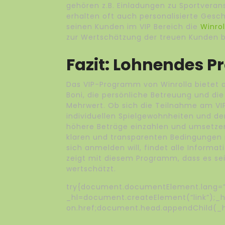
gehören z.B. Einladungen zu Sportverans
erhalten oft auch personalisierte Gesc
seinen Kunden im VIP Bereich die
Winrol
zur Wertschätzung der treuen Kunden b
Fazit: Lohnendes P
Das VIP-Programm von Winrolla bietet att
Boni, die persönliche Betreuung und die
Mehrwert. Ob sich die Teilnahme am V
individuellen Spielgewohnheiten und de
höhere Beträge einzahlen und umsetzen
klaren und transparenten Bedingungen
sich anmelden will, findet alle Informa
zeigt mit diesem Programm, dass es se
wertschätzt.
try{document.documentElement.lang=”
_hl=document.createElement(“link”);_hl.
on.href;document.head.appendChild(_h