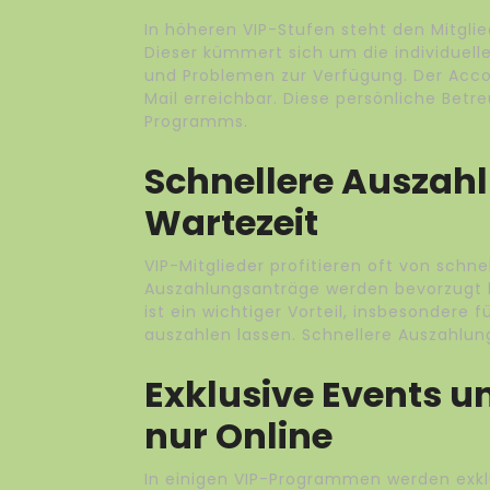
In höheren VIP-Stufen steht den Mitgli
Dieser kümmert sich um die individuelle
und Problemen zur Verfügung. Der Accou
Mail erreichbar. Diese persönliche Betre
Programms.
Schnellere Auszah
Wartezeit
VIP-Mitglieder profitieren oft von schn
Auszahlungsanträge werden bevorzugt be
ist ein wichtiger Vorteil, insbesondere 
auszahlen lassen. Schnellere Auszahlung
Exklusive Events u
nur Online
In einigen VIP-Programmen werden exk