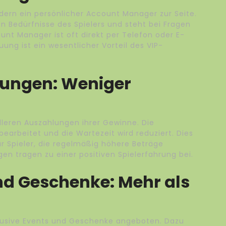
edern ein persönlicher Account Manager zur Seite.
n Bedürfnisse des Spielers und steht bei Fragen
nt Manager ist oft direkt per Telefon oder E-
uung ist ein wesentlicher Vorteil des VIP-
lungen: Weniger
elleren Auszahlungen ihrer Gewinne. Die
arbeitet und die Wartezeit wird reduziert. Dies
für Spieler, die regelmäßig höhere Beträge
en tragen zu einer positiven Spielerfahrung bei.
nd Geschenke: Mehr als
lusive Events und Geschenke angeboten. Dazu