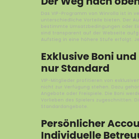
Der Weg nach obe
Das VIP-Programm von Winrolla ist in ve
unterschiedliche Vorteile bieten. Der Au
bestimmte Umsatzbedingungen oder Ei
sind transparent auf der Webseite aufge
Aufstieg in eine höhere Stufe erfolgt. Je
Exklusive Boni und
nur Standard
VIP-Mitglieder profitieren von exklusiv
nicht zur Verfügung stehen. Dazu gehör
Angebote oder Freispiele. Die Boni werde
Vorlieben des Spielers zugeschnitten. Di
Standardangebote.
Persönlicher Acco
Individuelle Betre