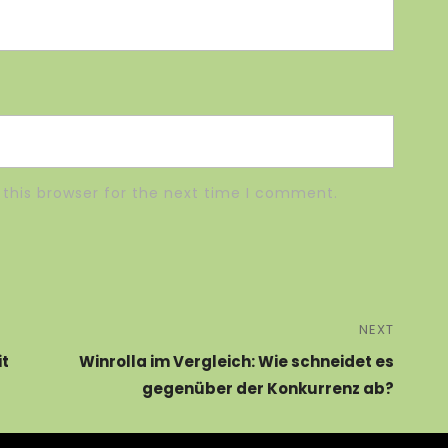
this browser for the next time I comment.
NEXT
it
Winrolla im Vergleich: Wie schneidet es
gegenüber der Konkurrenz ab?