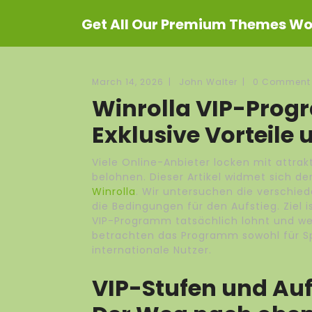
Get All Our Premium Themes Wor
March 14, 2026
|
John Walter
|
0 Comment
Winrolla VIP-Prog
Exklusive Vorteile
Viele Online-Anbieter locken mit attr
belohnen. Dieser Artikel widmet sich de
Winrolla
. Wir untersuchen die verschie
die Bedingungen für den Aufstieg. Ziel 
VIP-Programm tatsächlich lohnt und wel
betrachten das Programm sowohl für Sp
internationale Nutzer.
VIP-Stufen und Au