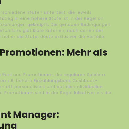
n
rschiedene Stufen unterteilt, die jeweils
fstieg in eine höhere Stufe ist in der Regel an
nzahlungen geknüpft. Die genauen Bedingungen
führt. Es gibt klare Kriterien, nach denen der
 höher die Stufe, desto exklusiver die Vorteile.
 Promotionen: Mehr als
en Boni und Promotionen, die regulären Spielern
en z.B. höhere Einzahlungsboni, Cashback-
n oft personalisiert und auf die individuellen
e Promotionen sind in der Regel lukrativer als die
unt Manager:
uung