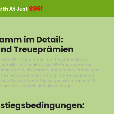
$99!
th At Just
ramm im Detail:
 und Treueprämien
aktiven VIP-Programmen, um treue Kunden zu
r detaillierten Analyse des VIP-Programms von
denen Stufen, die damit verbundenen Vorteile und
ist es herauszufinden, ob sich die Teilnahme am
che Vorteile treue Spieler genießen können. Wir
ieler aus Deutschland als auch für
fstiegsbedingungen: