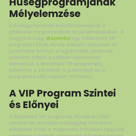
Hűségprogramjának
Mélyelemzése
A hűségprogramok kulcsfontosságúak a
játékosok megtartásában és jutalmazásában. A
magyarországi
Wazamba
egy többszintű VIP
programot kínál, amely exkluzív előnyöket és
jutalmakat biztosít a legaktívabb játékosok
számára. Ebben a cikkben részletesen
elemezzük a Wazamba VIP programját,
beleértve a szinteket, a jutalmakat és a
programba való bejutás feltételeit.
A VIP Program Szintei
és Előnyei
A Wazamba VIP programja általában több
szintből áll, amelyek mindegyike különböző
előnyöket kínál. A magasabb szinteken nagyobb
cashback jutalmak, magasabb kifizetési limitek,