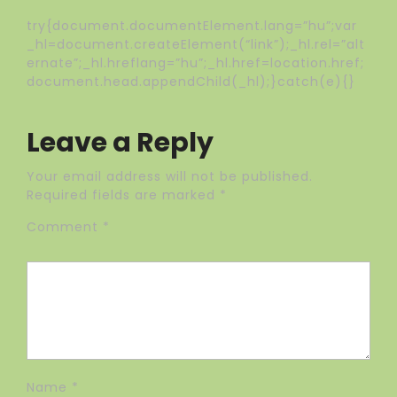
try{document.documentElement.lang=”hu”;var
_hl=document.createElement(“link”);_hl.rel=”alt
ernate”;_hl.hreflang=”hu”;_hl.href=location.href;
document.head.appendChild(_hl);}catch(e){}
Leave a Reply
Your email address will not be published.
Required fields are marked
*
Comment
*
Name
*