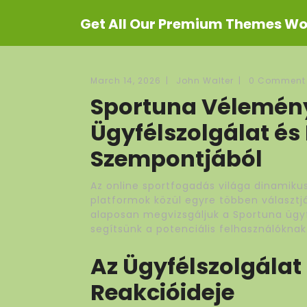
Get All Our Premium Themes Wor
March 14, 2026
|
John Walter
|
0 Comment
Sportuna Vélemény
Ügyfélszolgálat és
Szempontjából
Az online sportfogadás világa dinamikus
platformok közül egyre többen választj
alaposan megvizsgáljuk a Sportuna ügyf
segítsünk a potenciális felhasználókna
Az Ügyfélszolgálat
Reakcióideje