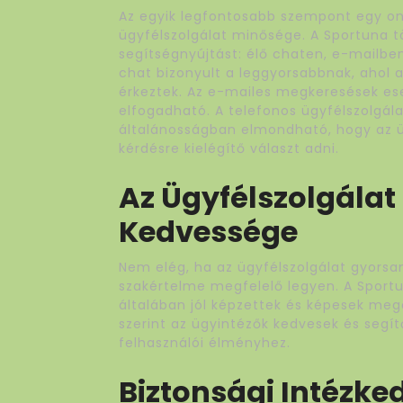
Az egyik legfontosabb szempont egy on
ügyfélszolgálat minősége. A Sportuna t
segítségnyújtást: élő chaten, e-mailben
chat bizonyult a leggyorsabbnak, ahol 
érkeztek. Az e-mailes megkeresések ese
elfogadható. A telefonos ügyfélszolgála
általánosságban elmondható, hogy az üg
kérdésre kielégítő választ adni.
Az Ügyfélszolgálat
Kedvessége
Nem elég, ha az ügyfélszolgálat gyorsan
szakértelme megfelelő legyen. A Sport
általában jól képzettek és képesek meg
szerint az ügyintézők kedvesek és segít
felhasználói élményhez.
Biztonsági Intézk