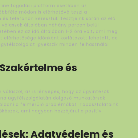
line fogadási platform esetében az
öbbféle módon is elérhetővé teszi a
 és telefonon keresztül. Tesztjeink során az élő
a válaszok általában néhány percen belül
tében ez az idő általában 1-2 óra volt, ami még
t elérhetősége időnként korlátozott lehetett, de
yfélszolgálat igyekszik minden felhasználói
 Szakértelme és
 válaszol, az is lényeges, hogy az ügyintézők
una ügyfélszolgálatán dolgozó munkatársak
oldani a felmerülő problémákat. Tapasztalataink
őkészek, ami nagyban hozzájárul a pozitív
edések: Adatvédelem és