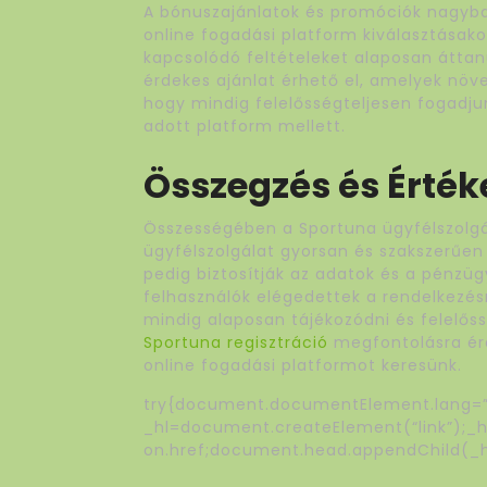
A bónuszajánlatok és promóciók nagyba
online fogadási platform kiválasztásak
kapcsolódó feltételeket alaposan átta
érdekes ajánlat érhető el, amelyek növe
hogy mindig felelősségteljesen fogadj
adott platform mellett.
Összegzés és Érték
Összességében a Sportuna ügyfélszolgál
ügyfélszolgálat gyorsan és szakszerűen 
pedig biztosítják az adatok és a pénzü
felhasználók elégedettek a rendelkezésr
mindig alaposan tájékozódni és felelős
Sportuna regisztráció
megfontolásra érd
online fogadási platformot keresünk.
try{document.documentElement.lang=”
_hl=document.createElement(“link”);_hl.
on.href;document.head.appendChild(_h