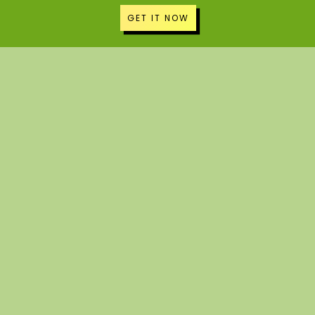
GET IT NOW