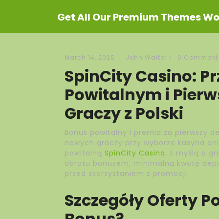
Get All Our Premium Themes Wor
March 14, 2026
|
John Walter
|
0 Comment
SpinCity Casino: P
Powitalnym i Pier
Graczy z Polski
Bonus powitalny i premia za pierwszy d
nowych graczy przy wyborze kasyna onli
powitalną
SpinCity Casino
, z myślą o g
obrotu bonusem, minimalną kwotę depoz
przed skorzystaniem z promocji.
Szczegóły Oferty P
Bonus?