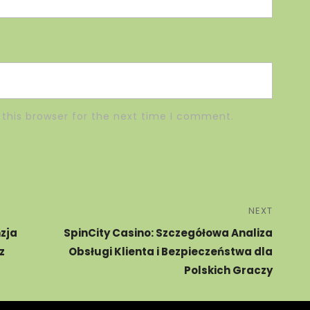
this browser for the next time I comment.
NEXT
nzja
SpinCity Casino: Szczegółowa Analiza
z
Obsługi Klienta i Bezpieczeństwa dla
Polskich Graczy