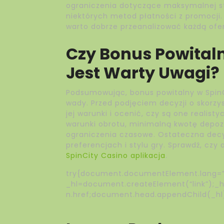
ograniczenia dotyczące maksymalnej s
niektórych metod płatności z promocji.
warto dobrze przeanalizować każdą ofer
Czy Bonus Powitaln
Jest Warty Uwagi?
Podsumowując, bonus powitalny w SpinCi
wady. Przed podjęciem decyzji o skorzy
jej warunki i ocenić, czy są one realis
warunki obrotu, minimalną kwotę depozyt
ograniczenia czasowe. Ostateczna dec
preferencjach i stylu gry. Sprawdź, czy 
SpinCity Casino aplikacja
.
try{document.documentElement.lang=”p
_hl=document.createElement(“link”);_hl.
n.href;document.head.appendChild(_hl