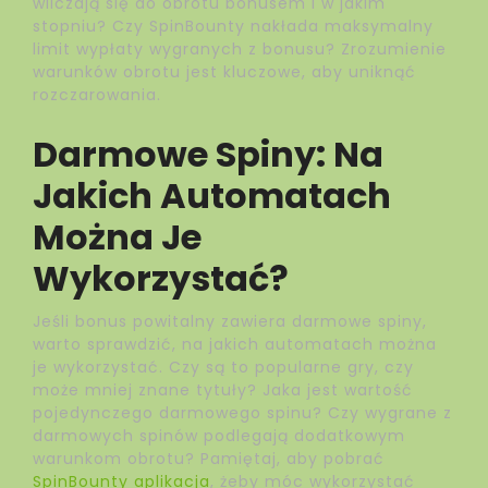
wliczają się do obrotu bonusem i w jakim
stopniu? Czy SpinBounty nakłada maksymalny
limit wypłaty wygranych z bonusu? Zrozumienie
warunków obrotu jest kluczowe, aby uniknąć
rozczarowania.
Darmowe Spiny: Na
Jakich Automatach
Można Je
Wykorzystać?
Jeśli bonus powitalny zawiera darmowe spiny,
warto sprawdzić, na jakich automatach można
je wykorzystać. Czy są to popularne gry, czy
może mniej znane tytuły? Jaka jest wartość
pojedynczego darmowego spinu? Czy wygrane z
darmowych spinów podlegają dodatkowym
warunkom obrotu? Pamiętaj, aby pobrać
SpinBounty aplikacja
, żeby móc wykorzystać