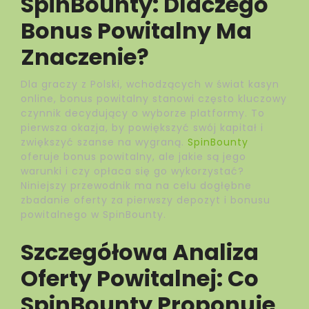
SpinBounty: Dlaczego
Bonus Powitalny Ma
Znaczenie?
Dla graczy z Polski, wchodzących w świat kasyn
online, bonus powitalny stanowi często kluczowy
czynnik decydujący o wyborze platformy. To
pierwsza okazja, by powiększyć swój kapitał i
zwiększyć szanse na wygraną.
SpinBounty
oferuje bonus powitalny, ale jakie są jego
warunki i czy opłaca się go wykorzystać?
Niniejszy przewodnik ma na celu dogłębne
zbadanie oferty za pierwszy depozyt i bonusu
powitalnego w SpinBounty.
Szczegółowa Analiza
Oferty Powitalnej: Co
SpinBounty Proponuje