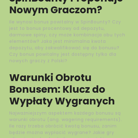
Nowym Graczom?
Ile wynosi bonus powitalny w SpinBounty? Czy
jest to bonus procentowy od depozytu,
darmowe spiny, czy może kombinacja obu tych
elementów? Jaka jest minimalna kwota
depozytu, aby zakwalifikować się do bonusu?
Czy bonus powitalny jest dostępny tylko dla
nowych graczy z Polski?
Warunki Obrotu
Bonusem: Klucz do
Wypłaty Wygranych
Najważniejszym aspektem każdego bonusu są
warunki obrotu (ang. wagering requirements).
Ile razy trzeba obrócić kwotą bonusu, zanim
będzie można wypłacić wygrane? Jakie gry