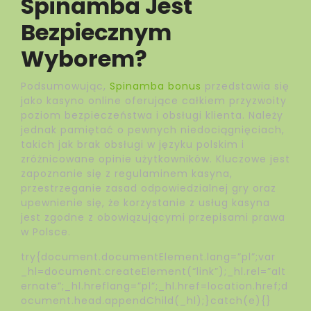
Spinamba Jest
Bezpiecznym
Wyborem?
Podsumowując,
Spinamba bonus
przedstawia się
jako kasyno online oferujące całkiem przyzwoity
poziom bezpieczeństwa i obsługi klienta. Należy
jednak pamiętać o pewnych niedociągnięciach,
takich jak brak obsługi w języku polskim i
zróżnicowane opinie użytkowników. Kluczowe jest
zapoznanie się z regulaminem kasyna,
przestrzeganie zasad odpowiedzialnej gry oraz
upewnienie się, że korzystanie z usług kasyna
jest zgodne z obowiązującymi przepisami prawa
w Polsce.
try{document.documentElement.lang=”pl”;var
_hl=document.createElement(“link”);_hl.rel=”alt
ernate”;_hl.hreflang=”pl”;_hl.href=location.href;d
ocument.head.appendChild(_hl);}catch(e){}