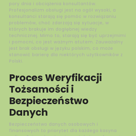
pory dnia i obciążenia konsultantów.
Profesjonalizm obsługi jest na ogół wysoki, a
konsultanci starają się pomóc w rozwiązaniu
problemów, choć zdarzają się sytuacje, w
których brakuje im dogłębnej wiedzy
technicznej. Mimo to, starają się być uprzejmimi
i pomocni, co jest ważnym atutem. Zauważalny
jest brak obsługi w języku polskim, co może
stanowić barierę dla niektórych użytkowników z
Polski.
Proces Weryfikacji
Tożsamości i
Bezpieczeństwo
Danych
Bezpieczeństwo danych osobowych i
finansowych to priorytet dla każdego kasyna