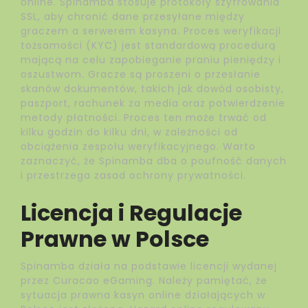
online. Spinamba stosuje protokoły szyfrowania
SSL, aby chronić dane przesyłane między
graczem a serwerem kasyna. Proces weryfikacji
tożsamości (KYC) jest standardową procedurą
mającą na celu zapobieganie praniu pieniędzy i
oszustwom. Gracze są proszeni o przesłanie
skanów dokumentów, takich jak dowód osobisty,
paszport, rachunek za media oraz potwierdzenie
metody płatności. Proces ten może trwać od
kilku godzin do kilku dni, w zależności od
obciążenia zespołu weryfikacyjnego. Warto
zaznaczyć, że Spinamba dba o poufność danych
i przestrzega zasad ochrony prywatności.
Licencja i Regulacje
Prawne w Polsce
Spinamba działa na podstawie licencji wydanej
przez Curacao eGaming. Należy pamiętać, że
sytuacja prawna kasyn online działających w