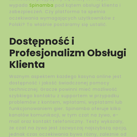
wypada
Spinamba
pod kątem obsługi klienta i
zabezpieczeń. Czy platforma ta spełnia
oczekiwania wymagających użytkowników z
Polski? To właśnie postaramy się ustalić.
Dostępność i
Profesjonalizm Obsługi
Klienta
Ważnym aspektem każdego kasyna online jest
dostępność i jakość świadczonej pomocy
technicznej. Gracze powinni mieć możliwość
szybkiego kontaktu z supportem w przypadku
problemów z kontem, wpłatami, wypłatami lub
funkcjonowaniem gier. Spinamba oferuje kilka
kanałów komunikacji, w tym czat na żywo, e-
mail oraz kontakt telefoniczny. Testy wykazały,
że czat na żywo jest zazwyczaj najszybszą opcją,
jednak czas oczekiwania bywa różny, zależnie od