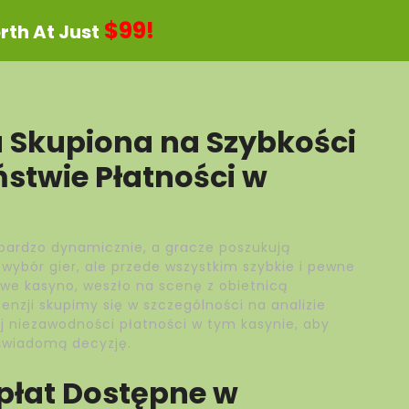
$99!
th At Just
 Skupiona na Szybkości
ństwie Płatności w
ę bardzo dynamicznie, a gracze poszukują
i wybór gier, ale przede wszystkim szybkie i pewne
we kasyno, weszło na scenę z obietnicą
enzji skupimy się w szczególności na analizie
ej niezawodności płatności w tym kasynie, aby
wiadomą decyzję.
płat Dostępne w