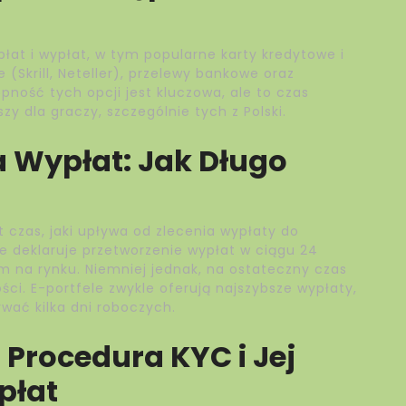
at i wypłat, w tym popularne karty kredytowe i
 (Skrill, Neteller), przelewy bankowe oraz
pność tych opcji jest kluczowa, ale to czas
zy dla graczy, szczególnie tych z Polski.
a Wypłat: Jak Długo
 czas, jaki upływa od zlecenia wypłaty do
deklaruje przetworzenie wypłat w ciągu 24
m na rynku. Niemniej jednak, na ostateczny czas
i. E-portfele zwykle oferują najszybsze wypłaty,
ać kilka dni roboczych.
 Procedura KYC i Jej
płat