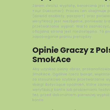
Zanim zlecisz wypłatę, konieczna jest 
Your Customer). Proces ten obejmuje 
(dowód osobisty, paszport) oraz potwie
weryfikacji jest niezbędne, ponieważ br
przetwarzanie wypłat. Warto zaznaczyć
oficjalna strona jest niedostępna. Ta 
zapobieganie praniu pieniędzy.
Opinie Graczy z Po
SmokAce
Aby uzyskać pełny obraz, przeanalizowa
SmokAce. Ogólnie rzecz biorąc, większo
za stosunkowo szybkie przetwarzanie wy
skargi dotyczące opóźnień, które zazwy
weryfikacji konta lub problemami tech
też, przed dokonaniem pierwszej wypłat
konta.