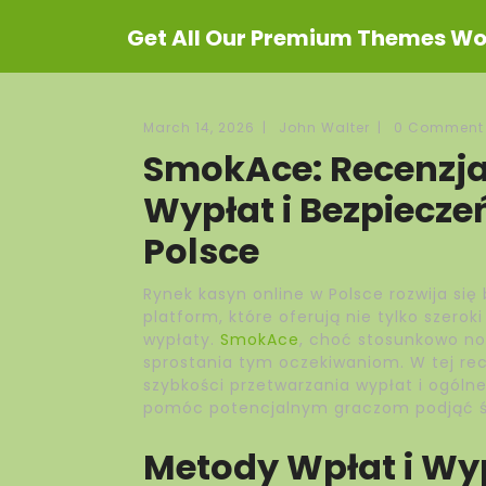
Get All Our Premium Themes Wor
March 14, 2026
|
John Walter
|
0 Comment
SmokAce: Recenzja
Wypłat i Bezpiecze
Polsce
Rynek kasyn online w Polsce rozwija si
platform, które oferują nie tylko szerok
wypłaty.
SmokAce
, choć stosunkowo no
sprostania tym oczekiwaniom. W tej rec
szybkości przetwarzania wypłat i ogóln
pomóc potencjalnym graczom podjąć ś
Metody Wpłat i Wy