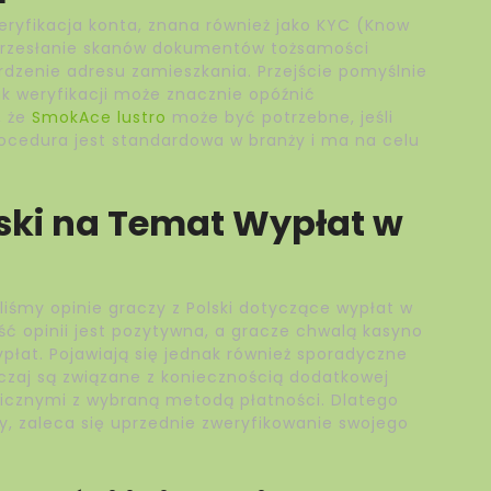
weryfikacja konta, znana również jako KYC (Know
przesłanie skanów dokumentów tożsamości
rdzenie adresu zamieszkania. Przejście pomyślnie
ak weryfikacji może znacznie opóźnić
, że
SmokAce lustro
może być potrzebne, jeśli
procedura jest standardowa w branży i ma na celu
lski na Temat Wypłat w
liśmy opinie graczy z Polski dotyczące wypłat w
ść opinii jest pozytywna, a gracze chwalą kasyno
płat. Pojawiają się jednak również sporadyczne
czaj są związane z koniecznością dodatkowej
nicznymi z wybraną metodą płatności. Dlatego
y, zaleca się uprzednie zweryfikowanie swojego