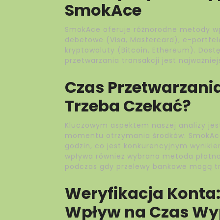
SmokAce
SmokAce oferuje różnorodne metody wpł
debetowe (Visa, Mastercard), e-portfele
kryptowaluty (Bitcoin, Ethereum). Dostę
przetwarzania transakcji jest najważniejs
Czas Przetwarzani
Trzeba Czekać?
Kluczowym aspektem naszej analizy jest
momentu otrzymania środków. SmokAce 
godzin, co jest konkurencyjnym wynikie
wpływa również wybrana metoda płatnośc
podczas gdy przelewy bankowe mogą trw
Weryfikacja Konta:
Wpływ na Czas Wy