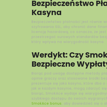
Bezpieczeństwo Płat
Kasyna
Bezpieczeństwo płatności jest równie w
szyfrowania SSL, aby chronić dane fin
licencję hazardową, co oznacza, że jes
przestrzegać surowych standardów bezp
który wpływa na wiarygodność kasyna.
Werdykt: Czy SmokA
Bezpieczne Wypłat
Biorąc pod uwagę dostępne metody płat
opinie graczy oraz stosowane środki b
prezentuje się jako kasyno, które dba o
jak w każdym kasynie, mogą zdarzyć się
biorąc, SmokAce wydaje się wiarygodny
szybkiego dostępu do swoich wygranych
SmokAce bonus
, aby dowiedzieć się o 