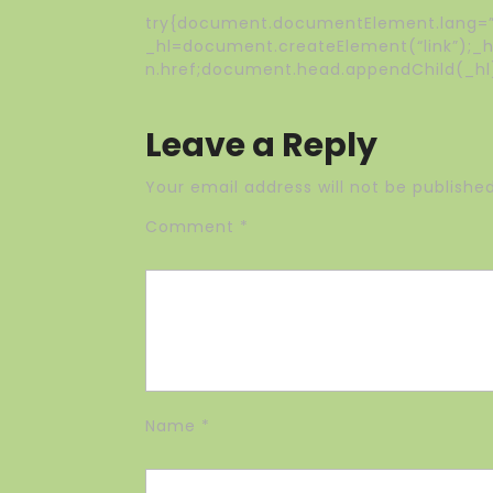
try{document.documentElement.lang=”p
_hl=document.createElement(“link”);_hl.
n.href;document.head.appendChild(_hl
Leave a Reply
Your email address will not be published
Comment
*
Name
*