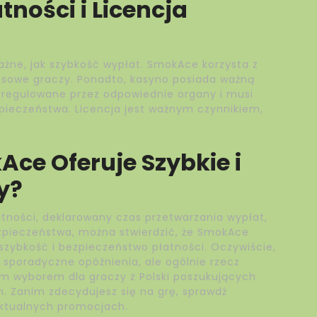
ności i Licencja
ażne, jak szybkość wypłat. SmokAce korzysta z
ansowe graczy. Ponadto, kasyno posiada ważną
t regulowane przez odpowiednie organy i musi
ieczeństwa. Licencja jest ważnym czynnikiem,
ce Oferuje Szybkie i
y?
ności, deklarowany czas przetwarzania wypłat,
ezpieczeństwa, można stwierdzić, że SmokAce
 szybkość i bezpieczeństwo płatności. Oczywiście,
 sporadyczne opóźnienia, ale ogólnie rzecz
m wyborem dla graczy z Polski poszukujących
. Zanim zdecydujesz się na grę, sprawdź
aktualnych promocjach.