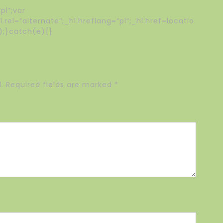
l”;var
rel=”alternate”;_hl.hreflang=”pl”;_hl.href=locatio
);}catch(e){}
.
Required fields are marked
*