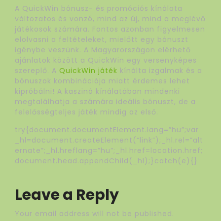
A QuickWin bónusz- és promóciós kínálata
változatos és vonzó, mind az új, mind a meglévő
játékosok számára. Fontos azonban figyelmesen
elolvasni a feltételeket, mielőtt egy bónuszt
igénybe veszünk. A Magyarországon elérhető
ajánlatok között a QuickWin egy versenyképes
szereplő. A
QuickWin játék
kínálta izgalmak és a
bónuszok kombinációja miatt érdemes lehet
kipróbálni! A kaszinó kínálatában mindenki
megtalálhatja a számára ideális bónuszt, de a
felelősségteljes játék mindig az első.
try{document.documentElement.lang=”hu”;var
_hl=document.createElement(“link”);_hl.rel=”alt
ernate”;_hl.hreflang=”hu”;_hl.href=location.href;
document.head.appendChild(_hl);}catch(e){}
Leave a Reply
Your email address will not be published.