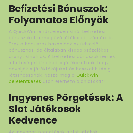
Befizetési Bónuszok:
Folyamatos Előnyök
A QuickWin rendszeresen kínál befizetési
bónuszokat a meglévő játékosok számára is.
Ezek a bónuszok hasonlóak az üdvözlő
bónuszhoz, de általában kisebb százalékos
arányt kínálnak. A befizetési bónuszok remek
lehetőséget kínálnak a játékosoknak, hogy
növeljék a játéktőkéjüket és hosszabb ideig
játszhassanak. Nézze meg a
QuickWin
bejelentkezés
után elérhető ajánlatokat!
Ingyenes Pörgetések: A
Slot Játékosok
Kedvence
Az ingyenes pörgetések a slot játékok