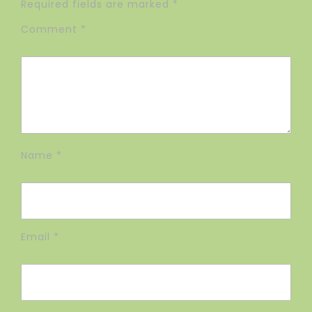
Required fields are marked
*
Comment
*
Name
*
Email
*