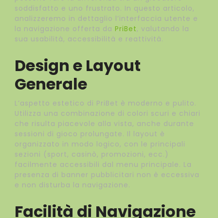
soddisfatto e uno frustrato. In questo articolo,
analizzeremo in dettaglio l’interfaccia utente e
la navigazione offerta da
PriBet
, valutando la
sua usabilità, accessibilità e reattività.
Design e Layout
Generale
L’aspetto estetico di PriBet è moderno e pulito.
Utilizza una combinazione di colori scuri e chiari
che risulta piacevole alla vista, anche durante
sessioni di gioco prolungate. Il layout è
organizzato in modo logico, con le principali
sezioni (sport, casinò, promozioni, ecc.)
facilmente accessibili dal menu principale. La
presenza di banner pubblicitari non è eccessiva
e non disturba la navigazione.
Facilità di Navigazione