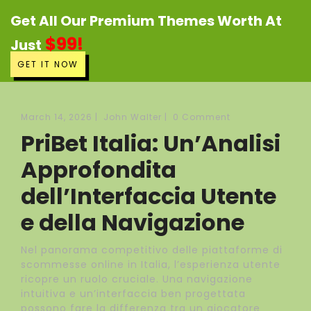
Get All Our Premium Themes Worth At
$99!
Just
GET IT NOW
March 14, 2026
|
John Walter
|
0 Comment
PriBet Italia: Un’Analisi
Approfondita
dell’Interfaccia Utente
e della Navigazione
Nel panorama competitivo delle piattaforme di
scommesse online in Italia, l’esperienza utente
ricopre un ruolo cruciale. Una navigazione
intuitiva e un’interfaccia ben progettata
possono fare la differenza tra un giocatore