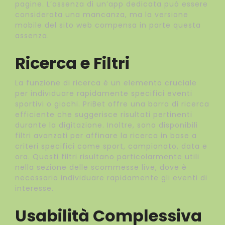
pagine. L’assenza di un’app dedicata può essere
considerata una mancanza, ma la versione
mobile del sito web compensa in parte questa
assenza.
Ricerca e Filtri
La funzione di ricerca è un elemento cruciale
per individuare rapidamente specifici eventi
sportivi o giochi. PriBet offre una barra di ricerca
efficiente che suggerisce risultati pertinenti
durante la digitazione. Inoltre, sono disponibili
filtri avanzati per affinare la ricerca in base a
criteri specifici come sport, campionato, data e
ora. Questi filtri risultano particolarmente utili
nella sezione delle scommesse live, dove è
necessario individuare rapidamente gli eventi di
interesse.
Usabilità Complessiva