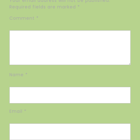
Your email address will not be published.
Required fields are marked
*
Comment
*
Name
*
Email
*