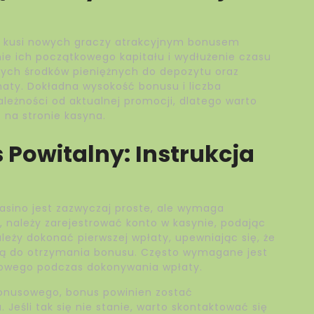
ki, kusi nowych graczy atrakcyjnym bonusem
ie ich początkowego kapitału i wydłużenie czasu
owych środków pieniężnych do depozytu oraz
ty. Dokładna wysokość bonusu i liczba
leżności od aktualnej promocji, dlatego warto
 na stronie kasyna.
Powitalny: Instrukcja
sino jest zazwyczaj proste, ale wymaga
e, należy zarejestrować konto w kasynie, podając
eży dokonać pierwszej wpłaty, upewniając się, że
ą do otrzymania bonusu. Często wymagane jest
sowego podczas dokonywania wpłaty.
bonusowego, bonus powinien zostać
Jeśli tak się nie stanie, warto skontaktować się