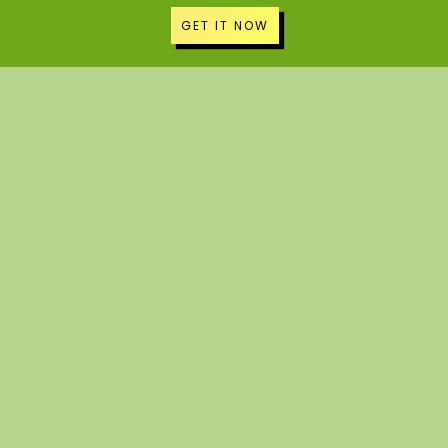
GET IT NOW