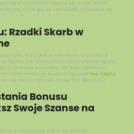
czać się w mniejszym stopniu lub wcale. Warto
zieć się, które gry są najbardziej efektywne do
: Rzadki Skarb w
ne
 depozytu, który jest prawdziwym rarytasem w
ę za darmo, bez konieczności dokonywania wpłaty.
jszy niż bonus powitalny, ale daje możliwość
yzykowania własnych środków. Sprawdź
Vox Casino
zwyczaj można zgarnąć bonus bez depozytu!
stania Bonusu
sz Swoje Szanse na
talny w Vox Casino, warto opracować