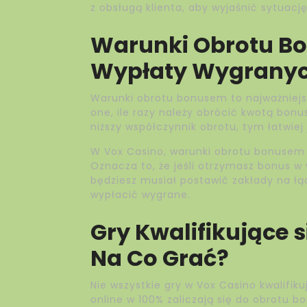
z obsługą klienta, aby wyjaśnić sytuację
Warunki Obrotu Bo
Wypłaty Wygrany
Warunki obrotu bonusem to najważniejs
one, ile razy należy obrócić kwotą bon
niższy współczynnik obrotu, tym łatwiej 
W Vox Casino, warunki obrotu bonusem
Oznacza to, że jeśli otrzymasz bonus w 
będziesz musiał postawić zakłady na łą
wypłacić wygrane.
Gry Kwalifikujące 
Na Co Grać?
Nie wszystkie gry w Vox Casino kwalifi
online w 100% zaliczają się do obrotu b