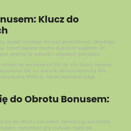
.
nusem: Klucz do
ch
zy aspekt każdego bonusu powitalnego. Określają
usu, zanim będzie można wypłacić wygrane. Im
jest spełnić te warunki i wypłacić pieniądze.
 zazwyczaj wynoszą od 30x do 40x kwoty bonusu.
wysokości 100 zł i warunki obrotu wynoszą 30x,
czną kwotę 3000 zł, zanim będziesz mógł
się do Obrotu Bonusem:
kują się do obrotu bonusem. Zazwyczaj, automaty
onusem, natomiast gry stołowe, takie jak