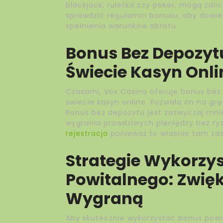
blackjack, ruletka czy poker, mogą zali
sprawdzić regulamin bonusu, aby dowied
spełnienia warunków obrotu.
Bonus Bez Depozytu
Świecie Kasyn Onli
Czasami, Vox Casino oferuje bonus bez
świecie kasyn online. Pozwala on na gr
Bonus bez depozytu jest zazwyczaj mnie
wygrania prawdziwych pieniędzy bez r
rejestracja
ponieważ to właśnie tam za
Strategie Wykorzy
Powitalnego: Zwięk
Wygraną
Aby skutecznie wykorzystać bonus powi