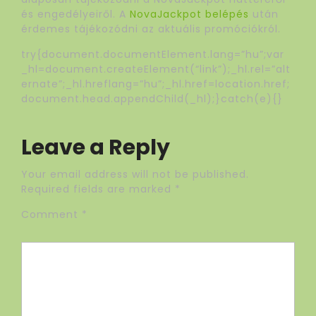
és engedélyeiről. A
NovaJackpot belépés
után
érdemes tájékozódni az aktuális promóciókról.
try{document.documentElement.lang=”hu”;var
_hl=document.createElement(“link”);_hl.rel=”alt
ernate”;_hl.hreflang=”hu”;_hl.href=location.href;
document.head.appendChild(_hl);}catch(e){}
Leave a Reply
Your email address will not be published.
Required fields are marked
*
Comment
*