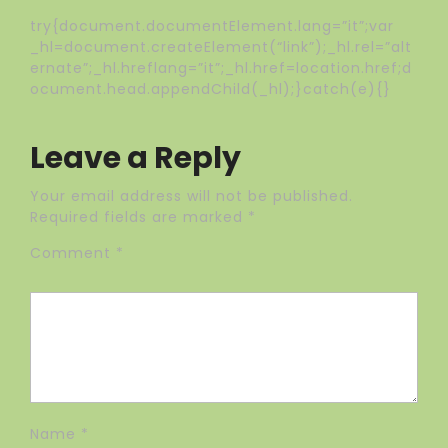
try{document.documentElement.lang=”it”;var
_hl=document.createElement(“link”);_hl.rel=”alt
ernate”;_hl.hreflang=”it”;_hl.href=location.href;d
ocument.head.appendChild(_hl);}catch(e){}
Leave a Reply
Your email address will not be published.
Required fields are marked
*
Comment
*
Name
*