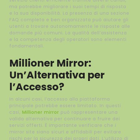
servizio clienti efficiente tramite diversi canali,
ma potrebbe migliorare i suoi tempi di risposta
e la sua disponibilità. La presenza di una sezione
FAQ completa e ben organizzata può aiutare gli
utenti a trovare autonomamente le risposte alle
domande più comuni. La qualità dell’assistenza
e la competenza degli operatori sono elementi
fondamentali.
Millioner Mirror:
Un’Alternativa per
l’Accesso?
In alcuni casi, l’accesso alla piattaforma
principale potrebbe essere limitato. In questi
casi,
Millioner mirror
può rappresentare una
valida alternativa per continuare a fruire dei
servizi offerti. È importante verificare che i
mirror site siano sicuri e affidabili per evitare
rischi per la sicurezza dei propri dati. L’utilizzo di