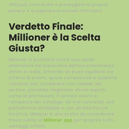
VPN può contribuire a proteggere la propria
privacy e a superare eventuali restrizioni.
Verdetto Finale:
Millioner è la Scelta
Giusta?
Millioner si posiziona come una valida
alternativa nel panorama dell’intrattenimento
online in Italia, offrendo un buon equilibrio tra
offerta di eventi, quote competitive e usabilità.
Tuttavia, per competere con i leader del
settore, potrebbe migliorare alcuni aspetti,
come le promozioni, il servizio clienti e
l’ampiezza del catalogo. Se stai cercando una
piattaforma affidabile e con un’interfaccia
intuitiva, Millioner è una scelta da considerare.
Prova subito la
Millioner app
per scoprire tutti i
vantaggi offerti.