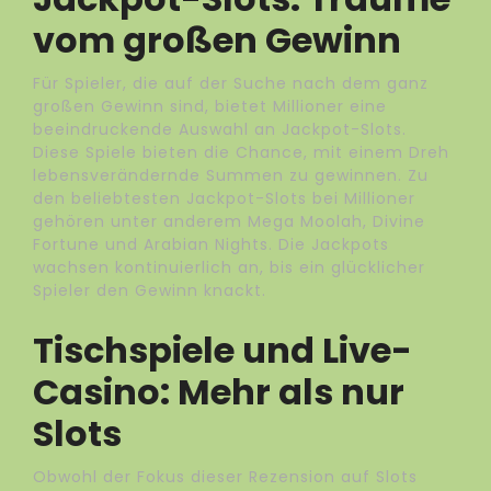
vom großen Gewinn
Für Spieler, die auf der Suche nach dem ganz
großen Gewinn sind, bietet Millioner eine
beeindruckende Auswahl an Jackpot-Slots.
Diese Spiele bieten die Chance, mit einem Dreh
lebensverändernde Summen zu gewinnen. Zu
den beliebtesten Jackpot-Slots bei Millioner
gehören unter anderem Mega Moolah, Divine
Fortune und Arabian Nights. Die Jackpots
wachsen kontinuierlich an, bis ein glücklicher
Spieler den Gewinn knackt.
Tischspiele und Live-
Casino: Mehr als nur
Slots
Obwohl der Fokus dieser Rezension auf Slots