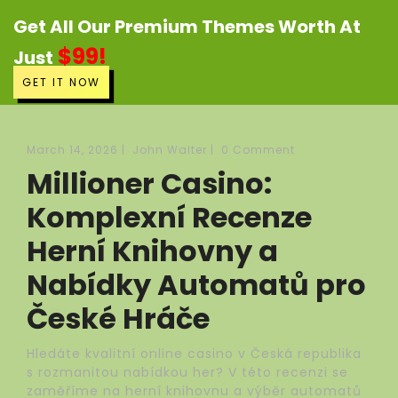
Get All Our Premium Themes Worth At
$99!
Just
GET IT NOW
March 14, 2026
|
John Walter
|
0 Comment
Millioner Casino:
Komplexní Recenze
Herní Knihovny a
Nabídky Automatů pro
České Hráče
Hledáte kvalitní online casino v Česká republika
s rozmanitou nabídkou her? V této recenzi se
zaměříme na herní knihovnu a výběr automatů