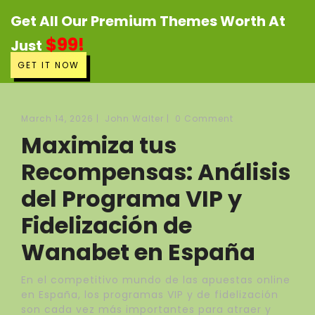
Get All Our Premium Themes Worth At
$99!
Just
GET IT NOW
March 14, 2026
|
John Walter
|
0 Comment
Maximiza tus
Recompensas: Análisis
del Programa VIP y
Fidelización de
Wanabet en España
En el competitivo mundo de las apuestas online
en España, los programas VIP y de fidelización
son cada vez más importantes para atraer y