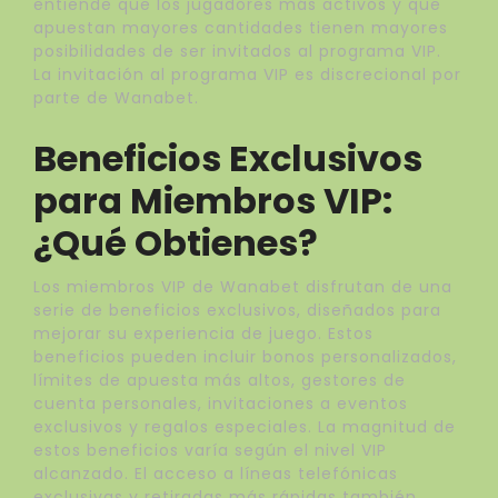
entiende que los jugadores más activos y que
apuestan mayores cantidades tienen mayores
posibilidades de ser invitados al programa VIP.
La invitación al programa VIP es discrecional por
parte de Wanabet.
Beneficios Exclusivos
para Miembros VIP:
¿Qué Obtienes?
Los miembros VIP de Wanabet disfrutan de una
serie de beneficios exclusivos, diseñados para
mejorar su experiencia de juego. Estos
beneficios pueden incluir bonos personalizados,
límites de apuesta más altos, gestores de
cuenta personales, invitaciones a eventos
exclusivos y regalos especiales. La magnitud de
estos beneficios varía según el nivel VIP
alcanzado. El acceso a líneas telefónicas
exclusivas y retiradas más rápidas también