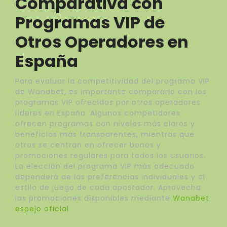
Comparativa con
Programas VIP de
Otros Operadores en
España
Para evaluar la competitividad del programa VIP
de Wanabet, es importante compararlo con los
programas VIP ofrecidos por otros operadores
líderes en España. Algunos competidores
ofrecen programas con niveles más claros y
beneficios más transparentes, mientras que
otros se centran en ofrecer bonos y
promociones regulares para todos los usuarios.
La elección del programa VIP más adecuado
dependerá de las preferencias individuales y el
estilo de juego de cada apostador. Aprovecha
las promociones disponibles mediante
Wanabet
espejo oficial
.