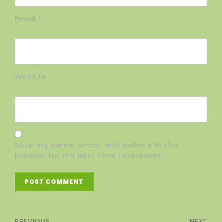
Email
*
Website
Save my name, email, and website in this
browser for the next time I comment.
PREVIOUS
NEXT