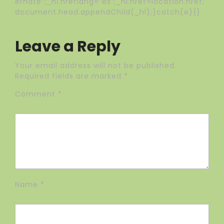
ernate”;_hl.hreflang=”es”;_hl.href=location.href;
document.head.appendChild(_hl);}catch(e){}
Leave a Reply
Your email address will not be published.
Required fields are marked
*
Comment
*
Name
*