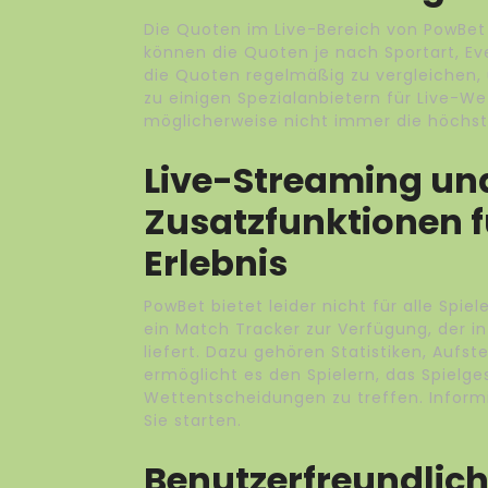
Die Quoten im Live-Bereich von PowBet 
können die Quoten je nach Sportart, Even
die Quoten regelmäßig zu vergleichen,
zu einigen Spezialanbietern für Live-W
möglicherweise nicht immer die höchs
Live-Streaming un
Zusatzfunktionen f
Erlebnis
PowBet bietet leider nicht für alle Spie
ein Match Tracker zur Verfügung, der in
liefert. Dazu gehören Statistiken, Aufst
ermöglicht es den Spielern, das Spielg
Wettentscheidungen zu treffen. Informi
Sie starten.
Benutzerfreundlich