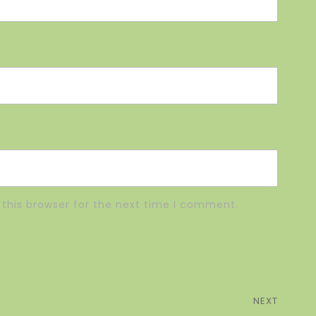
this browser for the next time I comment.
NEXT