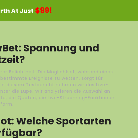
$99!
th At Just
owBet: Spannung und
tzeit?
er Beliebtheit. Die Möglichkeit, während eines
bestimmte Ereignisse zu wetten, sorgt für
 In diesem Testbericht nehmen wir das Live-
ter die Lupe. Wir analysieren die Auswahl an
te, die Quoten, die Live-Streaming-Funktionen
tform.
ot: Welche Sportarten
rfügbar?