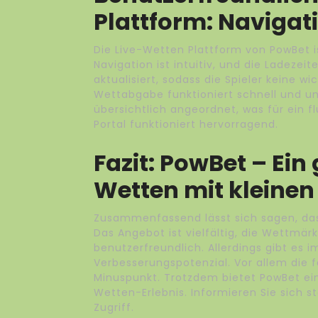
Plattform: Navigat
Die Live-Wetten Plattform von PowBet is
Navigation ist intuitiv, und die Ladezei
aktualisiert, sodass die Spieler keine 
Wettabgabe funktioniert schnell und un
übersichtlich angeordnet, was für ein 
Portal funktioniert hervorragend.
Fazit: PowBet – Ein 
Wetten mit kleinen
Zusammenfassend lässt sich sagen, dass
Das Angebot ist vielfältig, die Wettmärk
benutzerfreundlich. Allerdings gibt es
Verbesserungspotenzial. Vor allem die f
Minuspunkt. Trotzdem bietet PowBet ei
Wetten-Erlebnis. Informieren Sie sich s
Zugriff.