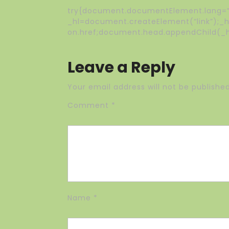
try{document.documentElement.lang=”
_hl=document.createElement(“link”);_hl.
on.href;document.head.appendChild(_h
Leave a Reply
Your email address will not be published
Comment
*
Name
*