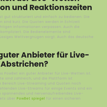
ion und Reaktionszeiten
t gut strukturiert und einfach zu bedienen. Die
ten sind kurz. Die Quoten werden in Echtzeit
wichtigen Informationen verpassen. Auch die
kompliziert. Die Bedienelemente sind
flüssiges Wettvergnügen sorgt. Auch das deutsche
guter Anbieter für Live-
 Abstrichen?
 PowBet ein guter Anbieter für Live-Wetten ist.
te sind zahlreich, und die Plattform ist
 im Bereich Live-Streaming und Quoten noch
ehlenden Live-Streams für einige Events sind ein
n spannendes und nervenaufreibendes Live-
tets über
PowBet spiegel
für einen sicheren