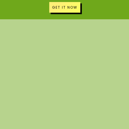
GET IT NOW