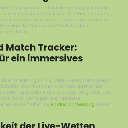
sind im Allgemeinen konkurrenzfähig. Allerdings
t und Spielverlauf variieren. Es lohnt sich daher,
 um die besten Angebote zu finden. Im Vergleich
etten sind die Quoten bei PowBet jedoch
ten am Markt.
d Match Tracker:
ür ein immersives
le Live-Streaming an. Für viele Events steht jedoch
 Echtzeit Informationen über den Spielverlauf
ellungen, Spielstände und wichtige Ereignisse. Dies
eschehen zu verfolgen und fundierte
eren Sie sich über die
PowBet anmeldung
, bevor
keit der Live-Wetten