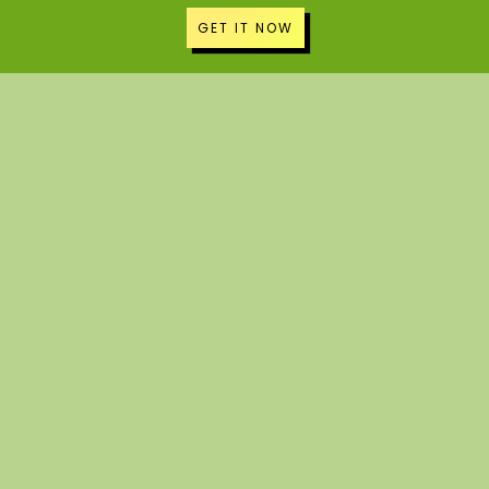
GET IT NOW