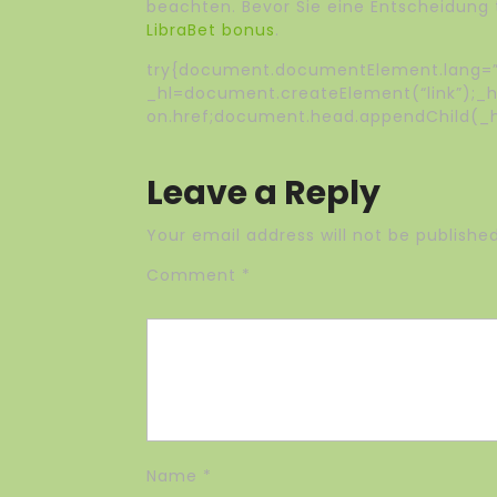
beachten. Bevor Sie eine Entscheidung t
LibraBet bonus
.
try{document.documentElement.lang=”
_hl=document.createElement(“link”);_hl.
on.href;document.head.appendChild(_h
Leave a Reply
Your email address will not be published
Comment
*
Name
*