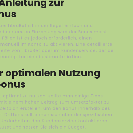
 Anleitung zur
onus
i LibraBet ist in der Regel einfach und
nd der ersten Einzahlung wird der Bonus meist
Fällen ist es jedoch erforderlich, einen
nuell im Konto zu aktivieren. Eine detaillierte
eite von LibraBet oder im Kundenservice, der bei
enötigt für eine bestimmte Aktion.
ur optimalen Nutzung
bonus
optimal zu nutzen, sollte man einige Tipps
e mit einem hohen Beitrag zum Umsatzfaktor zu
Zeitplan erstellen, um den Bonus innerhalb des
Drittens sollte man sich über die spezifischen
Unklarheiten den Kundenservice kontaktieren.
usst und setzen Sie sich ein Budget.