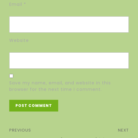
Email
*
Website
Save my name, email, and website in this
browser for the next time I comment.
PREVIOUS
NEXT