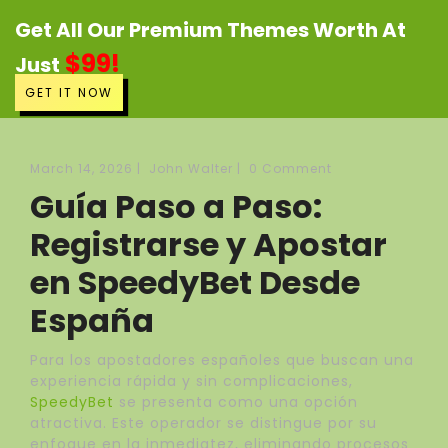
Get All Our Premium Themes Worth At
$99!
Just
GET IT NOW
March 14, 2026
|
John Walter
|
0 Comment
Guía Paso a Paso:
Registrarse y Apostar
en SpeedyBet Desde
España
Para los apostadores españoles que buscan una
experiencia rápida y sin complicaciones,
SpeedyBet
se presenta como una opción
atractiva. Este operador se distingue por su
enfoque en la inmediatez, eliminando procesos