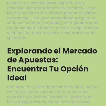
Después de seleccionar el importe, serás
redirigido al entorno seguro de tu banco. Sigue
las instrucciones de tu banco para autorizar la
transacción. Este paso es fundamental para la
verificación de tu identidad y para garantizar la
seguridad de tus fondos. Una vez completada la
verificación, serás devuelto a la plataforma de
SpeedyBet.
Explorando el Mercado
de Apuestas:
Encuentra Tu Opción
Ideal
Con el saldo ya acreditado en tu cuenta, podrás
explorar la vasta variedad de mercados de
apuestas que ofrece SpeedyBet. Desde fútbol
hasta tenis, pasando por baloncesto y otros