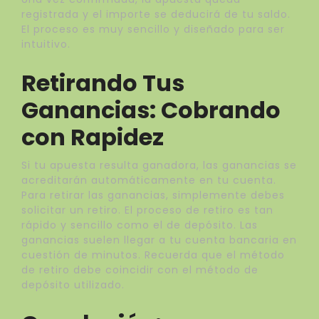
registrada y el importe se deducirá de tu saldo.
El proceso es muy sencillo y diseñado para ser
intuitivo.
Retirando Tus
Ganancias: Cobrando
con Rapidez
Si tu apuesta resulta ganadora, las ganancias se
acreditarán automáticamente en tu cuenta.
Para retirar las ganancias, simplemente debes
solicitar un retiro. El proceso de retiro es tan
rápido y sencillo como el de depósito. Las
ganancias suelen llegar a tu cuenta bancaria en
cuestión de minutos. Recuerda que el método
de retiro debe coincidir con el método de
depósito utilizado.