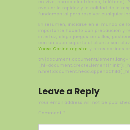
en vivo, correo electrónico, teléfono).
evaluar la rapidez y la calidad de la re
fundamental para resolver cualquier in
En resumen, iniciarse en el mundo de l
importante hacerlo con precaución y res
interfaz, elegir juegos sencillos, gesti
con un buen soporte al cliente son clav
Yaass Casino registro
y otros casinos e
try{document.documentElement.lang=”
_hl=document.createElement(“link”);_hl.
n.href;document.head.appendChild(_hl
Leave a Reply
Your email address will not be published
Comment
*