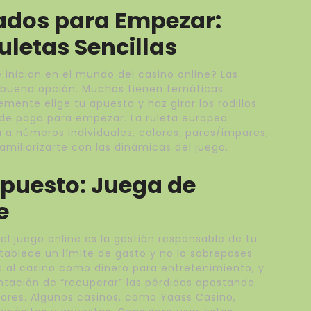
dos para Empezar:
letas Sencillas
 inician en el mundo del casino online? Las
 buena opción. Muchos tienen temáticas
emente elige tu apuesta y haz girar los rodillos.
de pago para empezar. La ruleta europea
 a números individuales, colores, pares/impares,
miliarizarte con las dinámicas del juego.
upuesto: Juega de
e
l juego online es la gestión responsable de tu
stablece un límite de gasto y no lo sobrepases
s al casino como dinero para entretenimiento, y
entación de “recuperar” las pérdidas apostando
ores. Algunos casinos, como Yaass Casino,