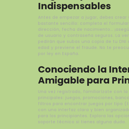
Indispensables
Antes de empezar a jugar, debes crear 
bastante sencillo: completa el formula
dirección, fecha de nacimiento… ¡asegú
de usuario y contraseña seguros. La ver
pedirán que subas una copia de tu DNI 
edad y previene el fraude. No te preoc
por ley en España.
Conociendo la Inte
Amigable para Prin
Una vez registrado, familiarízate con la
principales: juegos, promociones, banca
filtros para encontrar juegos por tipo (
con una interfaz clara y bien organizad
para los principiantes. Explora las opc
soporte técnico si tienes alguna duda.