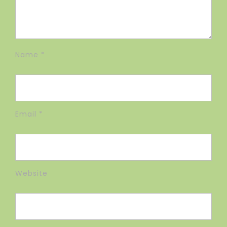
Name
*
Email
*
Website