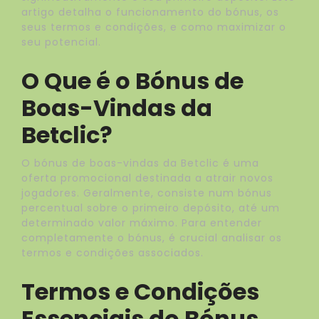
artigo detalha o funcionamento do bónus, os
seus termos e condições, e como maximizar o
seu potencial.
O Que é o Bónus de
Boas-Vindas da
Betclic?
O bónus de boas-vindas da Betclic é uma
oferta promocional destinada a atrair novos
jogadores. Geralmente, consiste num bónus
percentual sobre o primeiro depósito, até um
determinado valor máximo. Para entender
completamente o bónus, é crucial analisar os
termos e condições associados.
Termos e Condições
Essenciais do Bónus