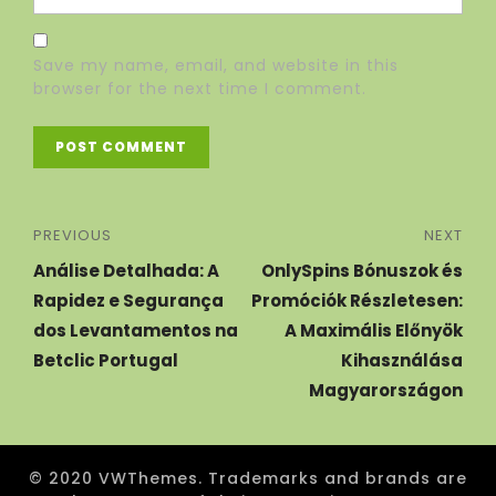
Save my name, email, and website in this
browser for the next time I comment.
PREVIOUS
NEXT
Análise Detalhada: A
OnlySpins Bónuszok és
Rapidez e Segurança
Promóciók Részletesen:
dos Levantamentos na
A Maximális Előnyök
Betclic Portugal
Kihasználása
Magyarországon
© 2020 VWThemes. Trademarks and brands are