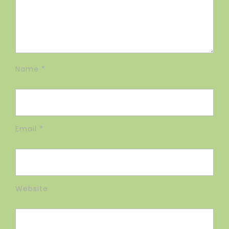
Name
*
Email
*
Website