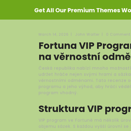
Get All Our Premium Themes Wor
March 14, 2026
|
John Walter
|
0 Comment
Fortuna VIP Progr
na věrnostní odm
Česká republika nabízí mnoho možností
udržet hráče nejen svými hrami a sázka
věrnostními odměnami. Tato recenze s
programu a jeho výhod, aby hráči věděl
program vhodný.
Struktura VIP pro
VIP program ve Fortuně má několik úrovn
objemu sázek. S každou vyšší úrovní se z