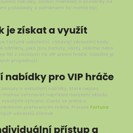
kluzivní nabídky, osobní manažeři a pozvánky na
tními požadavky a odměnami by mohla být
 je získat a využít
ve Fortuně uskuteční, získávají věrnostní body.
né odměny, jako jsou bonusy, sázky zdarma nebo
 liší v závislosti na VIP úrovni hráče. Důležité je
ejich propadnutí.
í nabídky pro VIP hráče
í bonusy a exkluzivní nabídky, které nejsou
 mohou zahrnovat například navýšení vkladu,
 s vysokými výhrami. Často se jedná o
konkrétním preferencím hráče. Protože
Fortuna
ných uživatelů klíčová.
dividuální přístup a