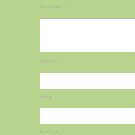
Comment
*
Name
*
Email
*
Website