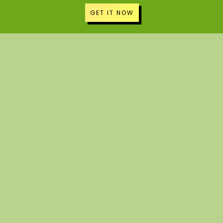
GET IT NOW