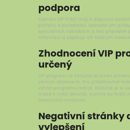
podpora
Vybraní VIP hráči mají k dispozici osobn
potřeby a požadavky. Manažer jim posky
speciálních nabídkách a řeší případné
informací a zajišťuje VIP hráčům nadsta
Zhodnocení VIP pr
určený
VIP program ve Fortuně je určen předevš
větších objemech. Pro příležitostné hrá
výhod programu reálné. Důležité je si 
hráče k vyšší aktivitě, a proto by hráč
finančních možností.
Negativní stránky 
vylepšení