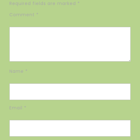
Required fields are marked
*
Comment
*
Name
*
Email
*