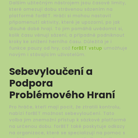
Dalším užitečným nástrojem jsou časové limity,
které omezují dobu strávenou sázením na
platformě forBET. Hráči si mohou nastavit
připomenutí aktivity, které je upozorní, po jak
dlouhé době hrají. To jim pomáhá uvědomit si,
kolik času věnují sázení, a případně podniknout
kroky ke snížení herního času. Důležitá je i
funkce pauzy od hry, což
forBET vstup
umožňuje
novým i stávajícím uživatelům.
Sebevyloučení a
Podpora
Problémového Hraní
Pro hráče, kteří mají pocit, že ztratili kontrolu,
nabízí forBET možnost sebevyloučení. Tato
volba jim znemožní přístup k sázkové platformě
na určenou dobu. forBET také poskytuje odkazy
na organizace, které se specializují na pomoc s