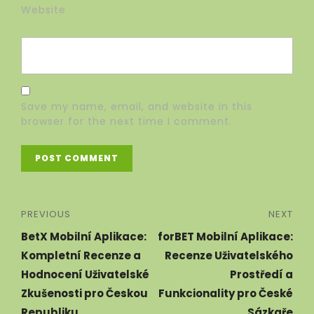
Website
Save my name, email, and website in this
browser for the next time I comment.
PREVIOUS
NEXT
BetX Mobilní Aplikace:
forBET Mobilní Aplikace:
Kompletní Recenze a
Recenze Uživatelského
Hodnocení Uživatelské
Prostředí a
Zkušenosti pro Českou
Funkcionality pro České
Republiku
Sázkaře