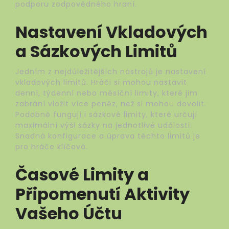
podporu zodpovědného hraní.
Nastavení Vkladových
a Sázkových Limitů
Jedním z nejdůležitějších nástrojů je nastavení
vkladových limitů. Hráči si mohou nastavit
denní, týdenní nebo měsíční limity, které jim
zabrání vložit více peněz, než si mohou dovolit.
Podobně fungují i sázkové limity, které určují
maximální výši sázky na jednotlivé události.
Snadná konfigurace a úprava těchto limitů je
pro hráče klíčová.
Časové Limity a
Připomenutí Aktivity
Vašeho Účtu