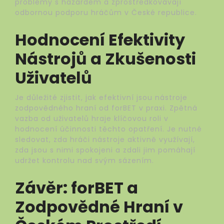
problémy s hazardem a zprostředkovávají
odbornou podporu hráčům v České republice.
Hodnocení Efektivity
Nástrojů a Zkušenosti
Uživatelů
Je důležité zjistit, jak efektivní jsou nástroje
zodpovědného hraní od forBET v praxi. Zpětná
vazba od uživatelů hraje klíčovou roli v
hodnocení účinnosti těchto opatření. Je nutné
sledovat, zda hráči nástroje aktivně využívají,
zda jsou s nimi spokojeni a zdali jim pomáhají
udržet kontrolu nad svým sázením.
Závěr: forBET a
Zodpovědné Hraní v