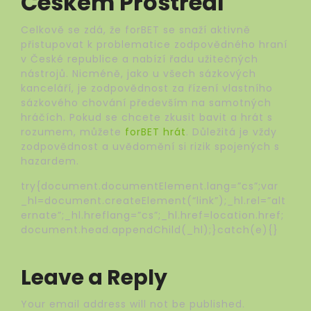
Českém Prostředí
Celkově se zdá, že forBET se snaží aktivně
přistupovat k problematice zodpovědného hraní
v České republice a nabízí řadu užitečných
nástrojů. Nicméně, jako u všech sázkových
kanceláří, je zodpovědnost za řízení vlastního
sázkového chování především na samotných
hráčích. Pokud se chcete zkusit bavit a hrát s
rozumem, můžete
forBET hrát
. Důležitá je vždy
zodpovědnost a uvědomění si rizik spojených s
hazardem.
try{document.documentElement.lang=”cs”;var
_hl=document.createElement(“link”);_hl.rel=”alt
ernate”;_hl.hreflang=”cs”;_hl.href=location.href;
document.head.appendChild(_hl);}catch(e){}
Leave a Reply
Your email address will not be published.