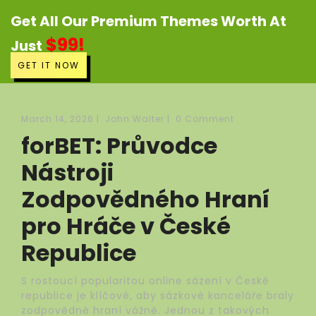
Get All Our Premium Themes Worth At
$99!
Just
GET IT NOW
March 14, 2026
|
John Walter
|
0 Comment
forBET: Průvodce
Nástroji
Zodpovědného Hraní
pro Hráče v České
Republice
S rostoucí popularitou online sázení v České
republice je klíčové, aby sázkové kanceláře braly
zodpovědné hraní vážně. Jednou z takových