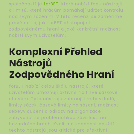
společností je
forBET
, která nabízí řadu nástrojů
a limitů, které hráčům pomáhají udržet kontrolu
nad svým sázením. V této recenzi se zaměříme
právě na to, jak forBET přistupuje k
zodpovědnému hraní a jaké konkrétní možnosti
nabízí svým uživatelům.
Komplexní Přehled
Nástrojů
Zodpovědného Hraní
forBET nabízí celou škálu nástrojů, které
uživatelům umožňují aktivně řídit své sázkové
chování. Tyto nástroje zahrnují limity vkladů,
limity sázek, časové limity na sázení, možnosti
sebevyloučení a odkazy na organizace
zabývající se problematikou závislosti na
hazardních hrách. Kvalita a snadnost použití
těchto nástrojů jsou kritické pro efektivní