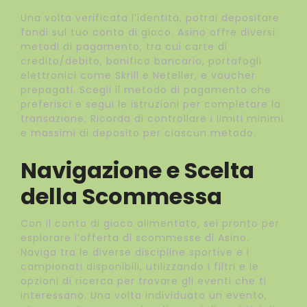
Una volta verificata l’identità, potrai depositare
fondi sul tuo conto di gioco. Asino offre diversi
metodi di pagamento, tra cui carte di
credito/debito, bonifico bancario, portafogli
elettronici come Skrill e Neteller, e voucher
prepagati. Scegli il metodo di pagamento che
preferisci e segui le istruzioni per completare la
transazione. Ricorda di controllare i limiti minimi
e massimi di deposito per ciascun metodo.
Navigazione e Scelta
della Scommessa
Con il conto di gioco alimentato, sei pronto per
esplorare l’offerta di scommesse di Asino.
Naviga tra le diverse discipline sportive e i
campionati disponibili, utilizzando i filtri e le
opzioni di ricerca per trovare gli eventi che ti
interessano. Una volta individuato un evento,