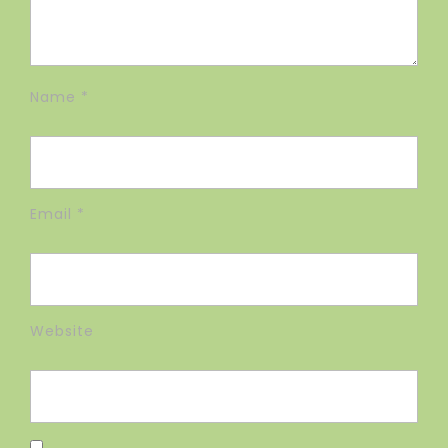
Name
*
Email
*
Website