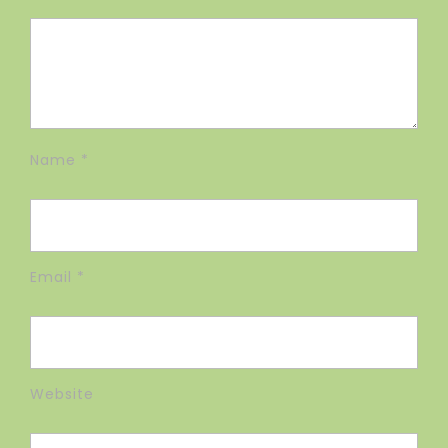
Name
*
Email
*
Website