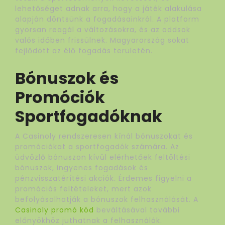
lehetőséget adnak arra, hogy a játék alakulása
alapján döntsünk a fogadásainkról. A platform
gyorsan reagál a változásokra, és az oddsok
valós időben frissülnek. Magyarország sokat
fejlődött az élő fogadás területén.
Bónuszok és
Promóciók
Sportfogadóknak
A Casinoly rendszeresen kínál bónuszokat és
promóciókat a sportfogadók számára. Az
üdvözlő bónuszon kívül elérhetőek feltöltési
bónuszok, ingyenes fogadások és
pénzvisszatérítési akciók. Érdemes figyelni a
promóciós feltételeket, mert azok
befolyásolhatják a bónuszok felhasználását. A
Casinoly promó kód
beváltásával további
előnyökhöz juthatnak a felhasználók.