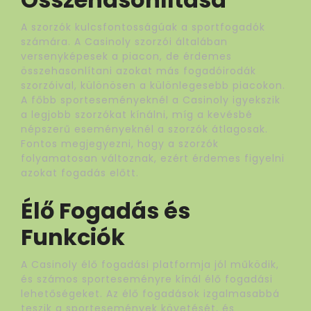
A szorzók kulcsfontosságúak a sportfogadók
számára. A Casinoly szorzói általában
versenyképesek a piacon, de érdemes
összehasonlítani azokat más fogadóirodák
szorzóival, különösen a különlegesebb piacokon.
A főbb sporteseményeknél a Casinoly igyekszik
a legjobb szorzókat kínálni, míg a kevésbé
népszerű eseményeknél a szorzók átlagosak.
Fontos megjegyezni, hogy a szorzók
folyamatosan változnak, ezért érdemes figyelni
azokat fogadás előtt.
Élő Fogadás és
Funkciók
A Casinoly élő fogadási platformja jól működik,
és számos sporteseményre kínál élő fogadási
lehetőségeket. Az élő fogadások izgalmasabbá
teszik a sportesemények követését, és