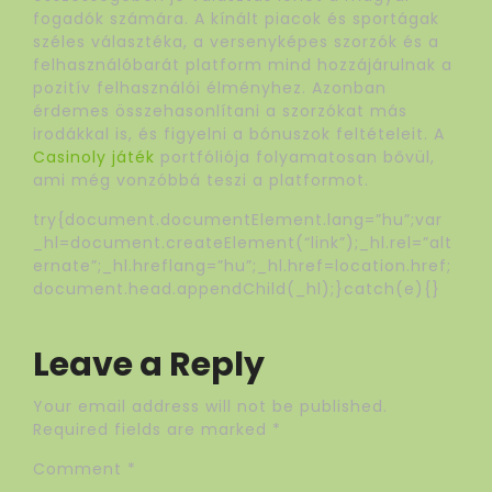
fogadók számára. A kínált piacok és sportágak
széles választéka, a versenyképes szorzók és a
felhasználóbarát platform mind hozzájárulnak a
pozitív felhasználói élményhez. Azonban
érdemes összehasonlítani a szorzókat más
irodákkal is, és figyelni a bónuszok feltételeit. A
Casinoly játék
portfóliója folyamatosan bővül,
ami még vonzóbbá teszi a platformot.
try{document.documentElement.lang=”hu”;var
_hl=document.createElement(“link”);_hl.rel=”alt
ernate”;_hl.hreflang=”hu”;_hl.href=location.href;
document.head.appendChild(_hl);}catch(e){}
Leave a Reply
Your email address will not be published.
Required fields are marked
*
Comment
*