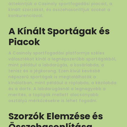
áttekintjük a Casinoly sportfogadási piacait, a
kínált szorzókat, és összehasonlítjuk azokat a
konkurenciával.
A Kínált Sportágak és
Piacok
A Casinoly sportfogadási platformja széles
választékot kínál a legnépszerűbb sportágakból,
mint például a labdarúgás, a kosárlabda, a
tenisz és a jégkorong. Ezen kívül kevésbé
népszerű sportágak is megtalálhatók a
kínálatban, mint például a röplabda, a kézilabda
és a darts. A labdarúgásnál a legnagyobb a
merítés, a topligák mellett alacsonyabb
osztályú mérkőzésekre is lehet fogadni.
Szorzók Elemzése és
Összehasonlítása