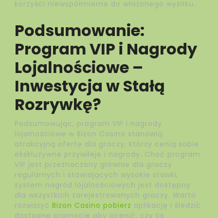
korzyści niewspółmierne do włożonego wysiłku.
Podsumowanie:
Program VIP i Nagrody
Lojalnościowe –
Inwestycja w Stałą
Rozrywkę?
Podsumowując, program VIP i nagrody
lojalnościowe w Bizon Casino stanowią
atrakcyjną ofertę dla graczy, którzy cenią sobie
ekskluzywne przywileje i nagrody. Choć program
VIP jest przeznaczony głównie dla graczy
regularnych i stawiających wysokie stawki,
system nagród lojalnościowych jest dostępny
dla wszystkich zarejestrowanych graczy. Warto
rozważyć
Bizon Casino pobierz
aplikację i śledzić
dostępne promocje aby ocenić, czy ta