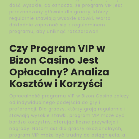
dość wysokie, co oznacza, że program VIP jest
przeznaczony głównie dla graczy, którzy
regularnie stawiają wysokie stawki. Warto
dokładnie zapoznać się z regulaminem
programu, aby uniknąć rozczarowań.
Czy Program VIP w
Bizon Casino Jest
Opłacalny? Analiza
Kosztów i Korzyści
Opłacalność programu VIP w Bizon Casino zależy
od indywidualnego podejścia do gry i
preferencji. Dla graczy, którzy grają regularnie i
stawiają wysokie stawki, program VIP może być
bardzo korzystny, oferując liczne przywileje i
nagrody. Natomiast dla graczy okazjonalnych,
program VIP może być trudny do osiągnięcia, a