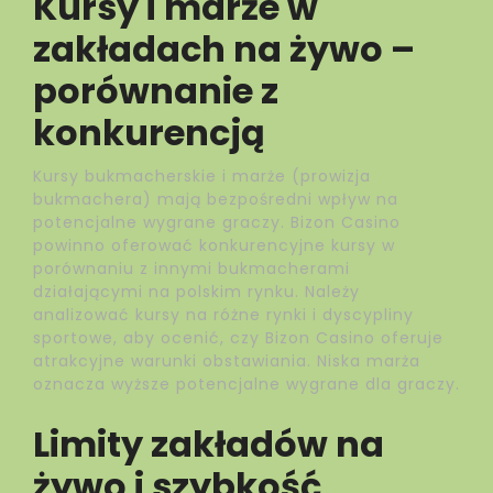
Kursy i marże w
zakładach na żywo –
porównanie z
konkurencją
Kursy bukmacherskie i marże (prowizja
bukmachera) mają bezpośredni wpływ na
potencjalne wygrane graczy. Bizon Casino
powinno oferować konkurencyjne kursy w
porównaniu z innymi bukmacherami
działającymi na polskim rynku. Należy
analizować kursy na różne rynki i dyscypliny
sportowe, aby ocenić, czy Bizon Casino oferuje
atrakcyjne warunki obstawiania. Niska marża
oznacza wyższe potencjalne wygrane dla graczy.
Limity zakładów na
żywo i szybkość