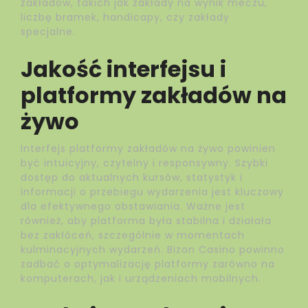
zakładów, takich jak zakłady na wynik meczu,
liczbę bramek, handicapy, czy zakłady
specjalne.
Jakość interfejsu i
platformy zakładów na
żywo
Interfejs platformy zakładów na żywo powinien
być intuicyjny, czytelny i responsywny. Szybki
dostęp do aktualnych kursów, statystyk i
informacji o przebiegu wydarzenia jest kluczowy
dla efektywnego obstawiania. Ważne jest
również, aby platforma była stabilna i działała
bez zakłóceń, szczególnie w momentach
kulminacyjnych wydarzeń. Bizon Casino powinno
zadbać o optymalizację platformy zarówno na
komputerach, jak i urządzeniach mobilnych.