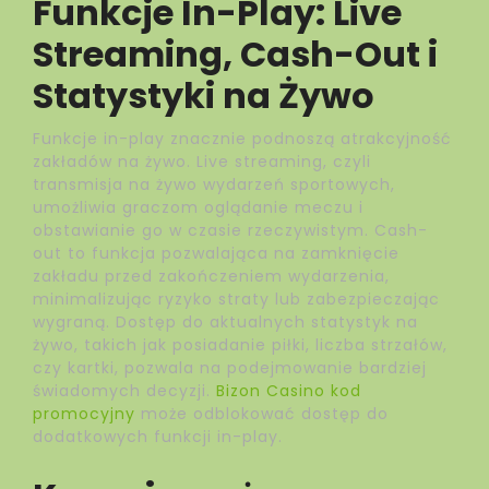
Funkcje In-Play: Live
Streaming, Cash-Out i
Statystyki na Żywo
Funkcje in-play znacznie podnoszą atrakcyjność
zakładów na żywo. Live streaming, czyli
transmisja na żywo wydarzeń sportowych,
umożliwia graczom oglądanie meczu i
obstawianie go w czasie rzeczywistym. Cash-
out to funkcja pozwalająca na zamknięcie
zakładu przed zakończeniem wydarzenia,
minimalizując ryzyko straty lub zabezpieczając
wygraną. Dostęp do aktualnych statystyk na
żywo, takich jak posiadanie piłki, liczba strzałów,
czy kartki, pozwala na podejmowanie bardziej
świadomych decyzji.
Bizon Casino kod
promocyjny
może odblokować dostęp do
dodatkowych funkcji in-play.