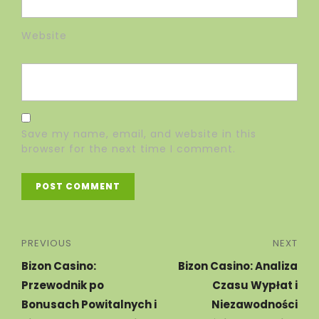
Website
Save my name, email, and website in this
browser for the next time I comment.
PREVIOUS
NEXT
Bizon Casino:
Bizon Casino: Analiza
Przewodnik po
Czasu Wypłat i
Bonusach Powitalnych i
Niezawodności