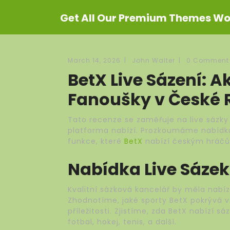
Get All Our Premium Themes Wor
March 14, 2026
|
John Walter
|
0 Comment
BetX Live Sázení: A
Fanoušky v České 
Tato recenze se zaměřuje na live sázky 
platforma nabízí. Prozkoumáme nabídku l
funkce, které
BetX
nabízí českým hráč
Nabídka Live Sázek
Kvalitní sázková kancelář by měla nabíze
Zhodnotíme, jaké sporty BetX pokrývá v
příležitosti. Zjistíme, zda BetX nabízí s
fotbal, hokej, tenis, a další.