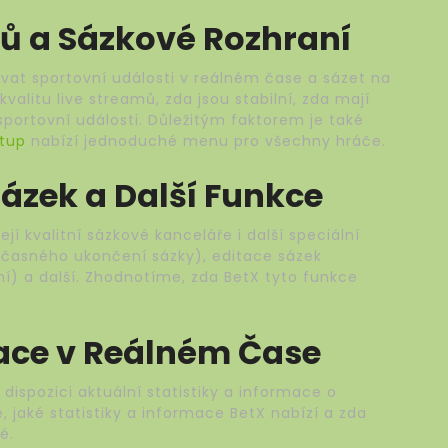
mů a Sázkové Rozhraní
vat sportovní události v reálném čase a sázet na
alitu live streamů, zda jsou stabilní, zda mají
 sportovní události. Důležitým faktorem je také
stup
nabízí jednoduché menu pro všechny hráče.
Sázek a Další Funkce
jí kvalitní sázkové kanceláře i další speciální
dčasného ukončení sázky), editace sázek
í) a další. Zhodnotíme, zda BetX tyto funkce
mace v Reálném Čase
 dispozici aktuální statistiky a informace o
 jaké statistiky a informace BetX nabízí a zda
é.