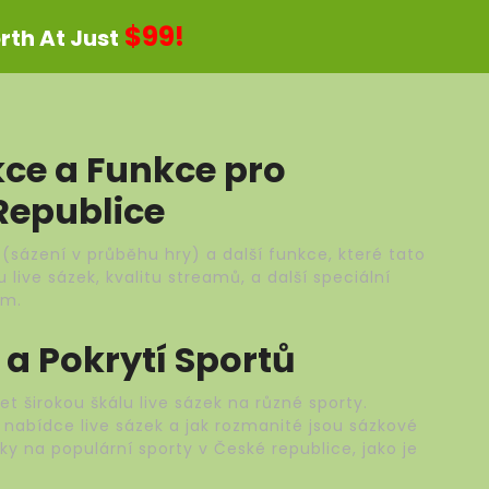
$99!
th At Just
kce a Funkce pro
Republice
(sázení v průběhu hry) a další funkce, které tato
ive sázek, kvalitu streamů, a další speciální
ům.
 a Pokrytí Sportů
t širokou škálu live sázek na různé sporty.
 nabídce live sázek a jak rozmanité jsou sázkové
ázky na populární sporty v České republice, jako je