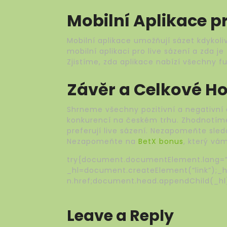
Mobilní Aplikace pr
Mobilní aplikace umožňují sázet kdykoli
mobilní aplikaci pro live sázení a zda je
Zjistíme, zda aplikace nabízí všechny 
Závěr a Celkové Ho
Shrneme všechny pozitivní a negativní 
konkurencí na českém trhu. Zhodnotíme,
preferují live sázení. Nezapomeňte sle
Nezapomeňte na
BetX bonus
, který vá
try{document.documentElement.lang=”
_hl=document.createElement(“link”);_hl.
n.href;document.head.appendChild(_hl
Leave a Reply