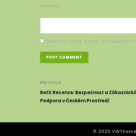
Website
Save my name, email, and website in 
PREVIOUS
BetX Recenze: Bezpečnost a Zákaznick
Podpora v Českém Prostředí
© 2020 VWThemes.