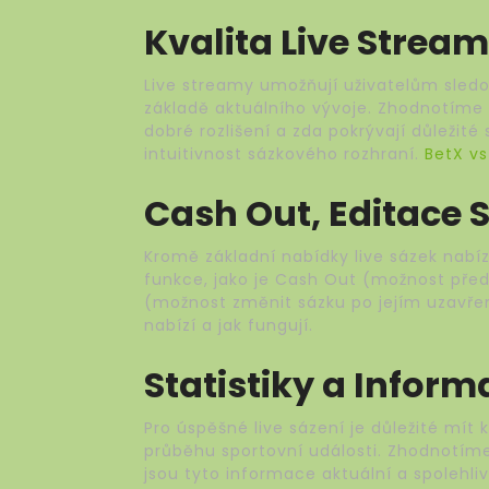
Kvalita Live Strea
Live streamy umožňují uživatelům sledo
základě aktuálního vývoje. Zhodnotíme kv
dobré rozlišení a zda pokrývají důležité
intuitivnost sázkového rozhraní.
BetX v
Cash Out, Editace 
Kromě základní nabídky live sázek nabíze
funkce, jako je Cash Out (možnost pře
(možnost změnit sázku po jejím uzavřen
nabízí a jak fungují.
Statistiky a Infor
Pro úspěšné live sázení je důležité mít k
průběhu sportovní události. Zhodnotíme,
jsou tyto informace aktuální a spolehliv