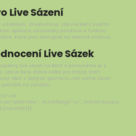
o Live Sázení
v a kdekoliv. Zhodnotíme, zda má BetX kvalitní
 tato aplikace uživatelsky přívětivá a funkční.
funkce, které jsou dostupné na webové stránce.
dnocení Live Sázek
aspekty live sázek na BetX a porovnáme je s
 zda je BetX dobrá volba pro hráče, kteří
dovat dění v daných sportech, než začne sázet.
m pomůže na začátku.
cs”;var
rel=”alternate”;_hl.hreflang=”cs”;_hl.href=locatio
);}catch(e){}