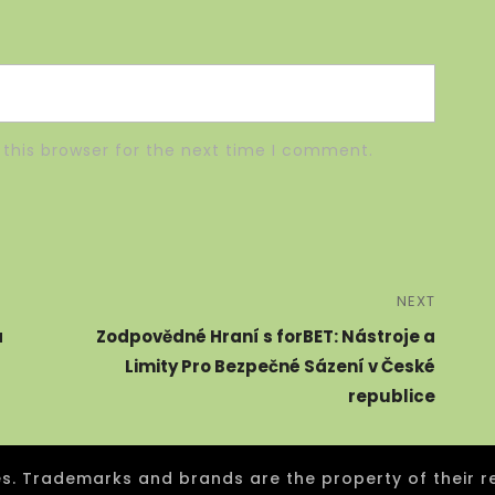
this browser for the next time I comment.
NEXT
á
Zodpovědné Hraní s forBET: Nástroje a
Limity Pro Bezpečné Sázení v České
republice
 Trademarks and brands are the property of their r