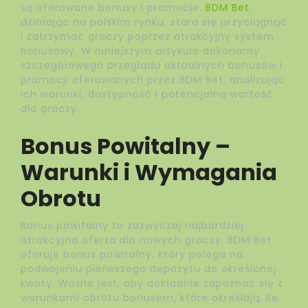
są oferowane bonusy i promocje.
BDM Bet
,
działając na polskim rynku, stara się przyciągnąć
i zatrzymać graczy poprzez atrakcyjny system
bonusowy. W niniejszym artykule dokonamy
szczegółowego przeglądu aktualnych bonusów i
promocji oferowanych przez BDM Bet, analizując
ich warunki, dostępność i potencjalną wartość
dla graczy.
Bonus Powitalny –
Warunki i Wymagania
Obrotu
Bonus powitalny to zazwyczaj najbardziej
atrakcyjna oferta dla nowych graczy. BDM Bet
oferuje bonus powitalny, który polega na
podwojeniu pierwszego depozytu do określonej
kwoty. Ważne jest, aby dokładnie zapoznać się z
warunkami obrotu bonusem, które określają, ile