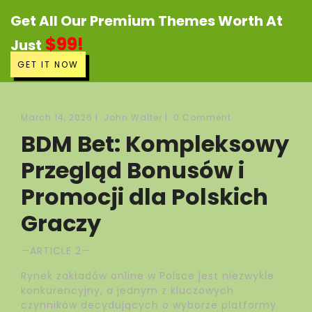
Get All Our Premium Themes Worth At
$99!
Just
GET IT NOW
March 14, 2026
|
John Walter
|
0 Comment
BDM Bet: Kompleksowy
Przegląd Bonusów i
Promocji dla Polskich
Graczy
—ARTICLE 2—
Rynek zakładów online w Polsce jest niezwykle
konkurencyjny, a jednym z kluczowych
czynników decydujących o wyborze platformy