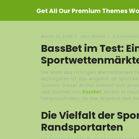
Get All Our Premium Themes Wor
March 14, 2026
|
John Walter
|
0 Comment
BassBet im Test: Ei
Sportwettenmärkt
Die Wahl des richtigen Wettanbieters h
wichtigsten ist das Angebot an Sport
Quoten. Dieser Artikel widmet sich eine
und Quoten von
BassBet
, einem in Deu
herauszufinden, ob das Angebot den h
Die Vielfalt der Sp
Randsportarten