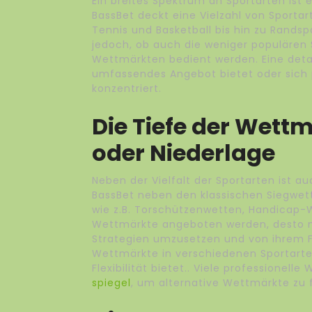
Ein breites Spektrum an Sportarten ist e
BassBet deckt eine Vielzahl von Sportar
Tennis und Basketball bis hin zu Randsp
jedoch, ob auch die weniger populären
Wettmärkten bedient werden. Eine detail
umfassendes Angebot bietet oder sich 
konzentriert.
Die Tiefe der Wettm
oder Niederlage
Neben der Vielfalt der Sportarten ist a
BassBet neben den klassischen Siegwett
wie z.B. Torschützenwetten, Handicap
Wettmärkte angeboten werden, desto me
Strategien umzusetzen und von ihrem Fa
Wettmärkte in verschiedenen Sportarte
Flexibilität bietet.. Viele professionel
spiegel
, um alternative Wettmärkte zu 