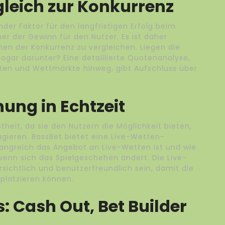
gleich zur Konkurrenz
der Faktor für den langfristigen Erfolg beim
er der Gewinn für den Nutzer. Es ist daher
nen der Konkurrenz zu vergleichen. Liegen die
ogar darunter? Eine detaillierte Quotenanalyse,
rten und Wettmärkte hinweg, gibt Aufschluss über
ung in Echtzeit
theit, da sie den Nutzern die Möglichkeit bieten,
agieren. BassBet bietet eine Live-Wetten-
fangreich das Angebot an Live-Wetten ist und wie
enn sich das Spielgeschehen ändert. Die Live-
ichtlich und benutzerfreundlich sein, damit die
 platzieren können.
: Cash Out, Bet Builder