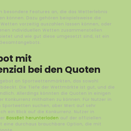
rn besondere Features an, die das Wetterlebnis
n können. Dazu gehören beispielsweise die
 Wetten vorzeitig auszahlen lassen können, oder
igenen individuellen Wetten zusammenstellen
ietet und wie gut diese umgesetzt sind, ist ein
s Gesamtangebots.
bot mit
nzial bei den Quoten
Angebot an Sportwettenmärkten, das sowohl
deckt. Die Tiefe der Wettmärkte ist gut, und die
dlich. Allerdings könnten die Quoten in einigen
r Konkurrenz mithalten zu können. Für Nutzer in
n Sportwetten suchen, aber Wert auf sehr
h ein Blick auf die Konkurrenz. Nutzer in
ber
BassBet herunterladen
auf der offiziellen
t eine durchaus brauchbare Option, die mit
önnte.