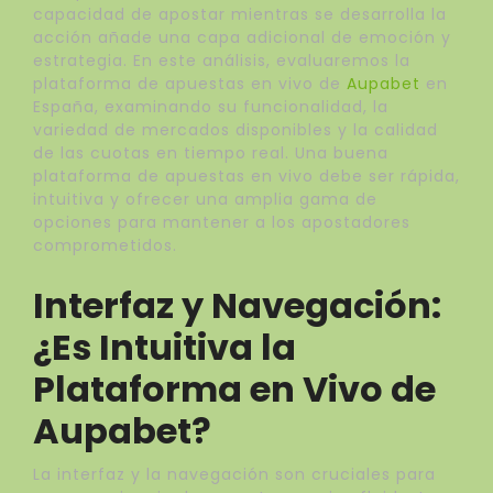
capacidad de apostar mientras se desarrolla la
acción añade una capa adicional de emoción y
estrategia. En este análisis, evaluaremos la
plataforma de apuestas en vivo de
Aupabet
en
España, examinando su funcionalidad, la
variedad de mercados disponibles y la calidad
de las cuotas en tiempo real. Una buena
plataforma de apuestas en vivo debe ser rápida,
intuitiva y ofrecer una amplia gama de
opciones para mantener a los apostadores
comprometidos.
Interfaz y Navegación:
¿Es Intuitiva la
Plataforma en Vivo de
Aupabet?
La interfaz y la navegación son cruciales para