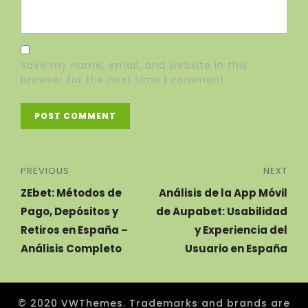
Save my name, email, and website in this
browser for the next time I comment.
PREVIOUS
NEXT
ZEbet: Métodos de
Análisis de la App Móvil
Pago, Depósitos y
de Aupabet: Usabilidad
Retiros en España –
y Experiencia del
Análisis Completo
Usuario en España
© 2020 VWThemes. Trademarks and brands are