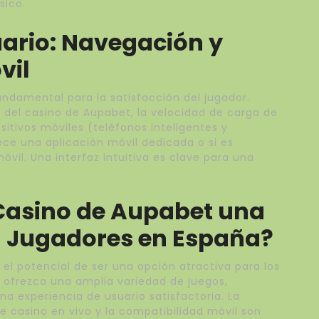
sico.
uario: Navegación y
vil
undamental para la satisfacción del jugador.
 del casino de Aupabet, la velocidad de carga de
sitivos móviles (teléfonos inteligentes y
rece una aplicación móvil dedicada o si es
vil. Una interfaz intuitiva es clave para una
 Casino de Aupabet una
 Jugadores en España?
el potencial de ser una opción atractiva para los
 ofrezca una amplia variedad de juegos,
a experiencia de usuario satisfactoria. La
e casino en vivo y la compatibilidad móvil son