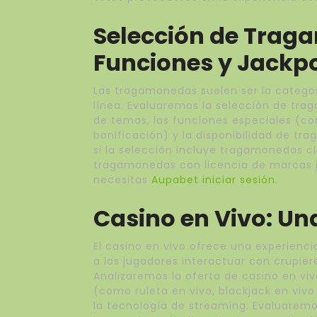
Selección de Trag
Funciones y Jackp
Las tragamonedas suelen ser la categor
línea. Evaluaremos la selección de tr
de temas, las funciones especiales (com
bonificación) y la disponibilidad de t
si la selección incluye tragamonedas 
tragamonedas con licencia de marcas po
necesitas
Aupabet iniciar sesión
.
Casino en Vivo: Un
El casino en vivo ofrece una experienci
a los jugadores interactuar con crupier
Analizaremos la oferta de casino en viv
(como ruleta en vivo, blackjack en vivo 
la tecnología de streaming. Evaluaremos 