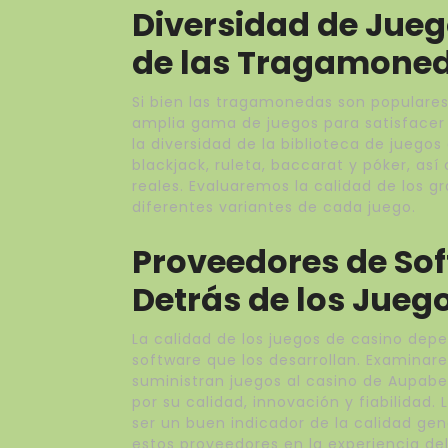
Diversidad de Jueg
de las Tragamone
Si bien las tragamonedas son populares
amplia gama de juegos para satisfacer 
la diversidad de la biblioteca de jueg
blackjack, ruleta, baccarat y póker, as
reales. Evaluaremos la calidad de los grá
diferentes variantes de cada juego.
Proveedores de Sof
Detrás de los Jueg
La calidad de los juegos de casino de
software que los desarrollan. Examina
suministran juegos al casino de Aupabe
por su calidad, innovación y fiabilidad
ser un buen indicador de la calidad gen
estos proveedores en la experiencia de