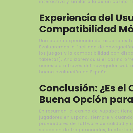
interactiva y similar a la de un casino fí
Experiencia del Us
Compatibilidad Mó
Una buena experiencia del usuario es f
Evaluaremos la facilidad de navegación
los juegos y la compatibilidad con dispo
tabletas). Analizaremos si el casino of
accesible a través del navegador web mó
buena evaluación en España.
Conclusión: ¿Es el
Buena Opción para
En resumen, el casino de Aupabet tiene 
jugadores en España, siempre y cuando
proveedores de software de calidad y un
selección de tragamonedas, la oferta d