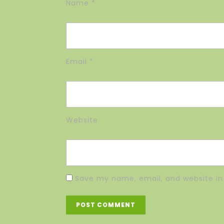
Name
*
Email
*
Website
Save my name, email, and website in 