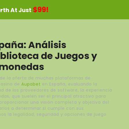
$99!
th At Just
paña: Análisis
iblioteca de Juegos y
gamonedas
l de la oferta de muchas plataformas de
 casino de
Aupabet
en España, evaluando la
dad de los proveedores de software, la experiencia
das, que suelen ser el principal atractivo para
proporcionar una visión completa y objetiva del
rios a determinar si cumple con sus
os la legalidad, seguridad y opciones de juego