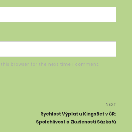
this browser for the next time I comment.
NEXT
Rychlost Výplat u KingsBet v ČR:
Spolehlivost a Zkušenosti Sázkařů