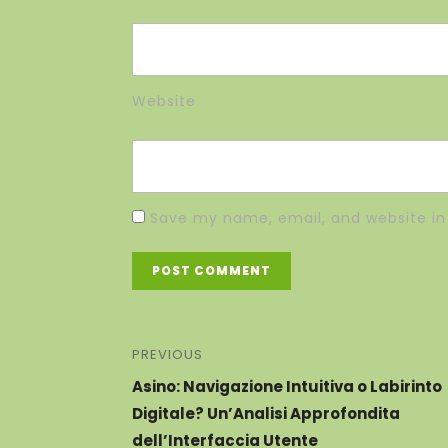
Website
Save my name, email, and website in 
PREVIOUS
Asino: Navigazione Intuitiva o Labirinto
Digitale? Un’Analisi Approfondita
dell’Interfaccia Utente