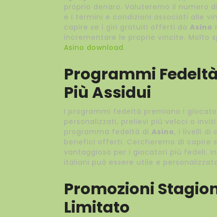
proprio denaro. Valuteremo il numero di gi
e i termini e condizioni associati alle vi
capire se i giri gratuiti offerti da
Asino
r
incrementare le proprie vincite. Molto s
Asino download
.
Programmi Fedeltà:
Più Assidui
I programmi fedeltà premiano i giocator
personalizzati, prelievi più veloci o invi
programma fedeltà di
Asino
, i livelli 
benefici offerti. Cercheremo di capire
vantaggioso per i giocatori più fedeli.
italiani può essere utile e personalizzat
Promozioni Stagion
Limitato