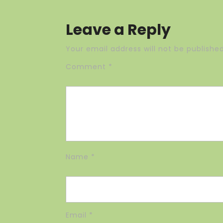
Leave a Reply
Your email address will not be published
Comment
*
Name
*
Email
*