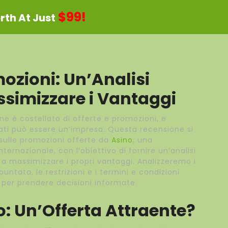
$99!
th At Just
ozioni: Un’Analisi
ssimizzare i Vantaggi
ne è costellato di offerte e promozioni, e
ricati può essere un’impresa. Questa recensione si
sulle promozioni offerte da
Asino
, una
nternazionale, con l’obiettivo di fornire un’analisi
i a massimizzare i propri vantaggi. Analizzeremo i
i puntata, le restrizioni e i termini e condizioni
per prendere decisioni informate.
: Un’Offerta Attraente?