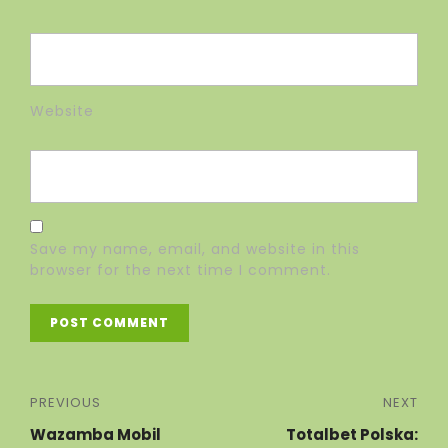
Website
Save my name, email, and website in this
browser for the next time I comment.
PREVIOUS
NEXT
Wazamba Mobil
Totalbet Polska: