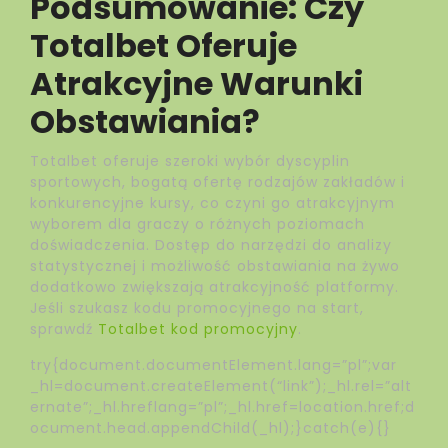
Podsumowanie: Czy
Totalbet Oferuje
Atrakcyjne Warunki
Obstawiania?
Totalbet oferuje szeroki wybór dyscyplin
sportowych, bogatą ofertę rodzajów zakładów i
konkurencyjne kursy, co czyni go atrakcyjnym
wyborem dla graczy o różnych poziomach
doświadczenia. Dostęp do narzędzi do analizy
statystycznej i możliwość obstawiania na żywo
dodatkowo zwiększają atrakcyjność platformy.
Jeśli szukasz kodu promocyjnego na start,
sprawdź
Totalbet kod promocyjny
.
try{document.documentElement.lang=”pl”;var
_hl=document.createElement(“link”);_hl.rel=”alt
ernate”;_hl.hreflang=”pl”;_hl.href=location.href;d
ocument.head.appendChild(_hl);}catch(e){}