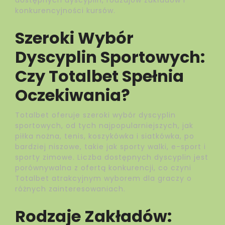
dostępnych dyscyplin, rodzajów zakładów i
konkurencyjności kursów.
Szeroki Wybór
Dyscyplin Sportowych:
Czy Totalbet Spełnia
Oczekiwania?
Totalbet oferuje szeroki wybór dyscyplin
sportowych, od tych najpopularniejszych, jak
piłka nożna, tenis, koszykówka i siatkówka, po
bardziej niszowe, takie jak sporty walki, e-sport i
sporty zimowe. Liczba dostępnych dyscyplin jest
porównywalna z ofertą konkurencji, co czyni
Totalbet atrakcyjnym wyborem dla graczy o
różnych zainteresowaniach.
Rodzaje Zakładów: