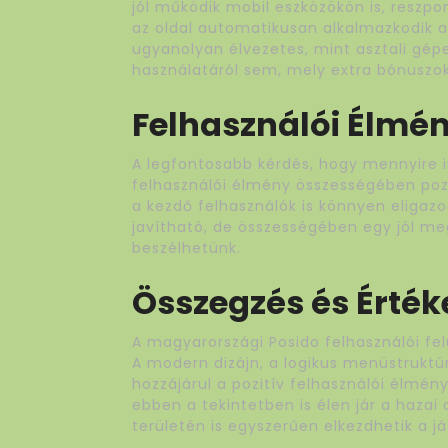
jól működik mobil eszközökön is, reszpon
az oldal automatikusan alkalmazkodik 
ugyanolyan élvezetes, mint asztali gé
használatáról sem, mely extra bónuszok
Felhasználói Élmény
A legfontosabb kérdés, hogy mennyire in
felhasználói élmény összességében poz
a kezdő felhasználók is könnyen eliga
javítható, de összességében egy jól me
beszélhetünk.
Összegzés és Érték
A magyarországi Posido felhasználói fel
A modern dizájn, a logikus menüstruktú
hozzájárul a pozitív felhasználói élmén
ebben a tekintetben is élen jár a hazai
területén is egyszerűen elkezdhetik a j