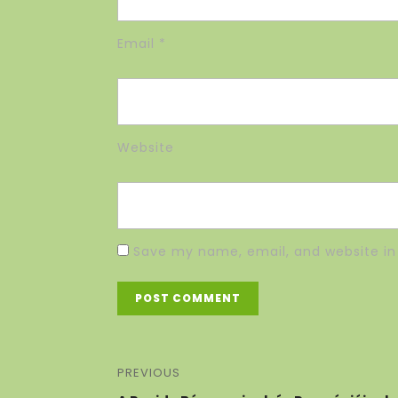
Email
*
Website
Save my name, email, and website in 
PREVIOUS