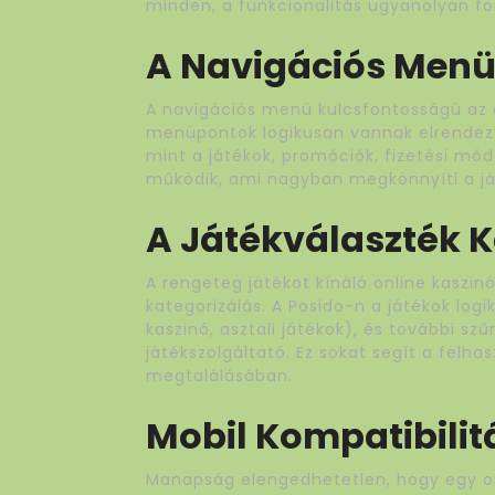
minden, a funkcionalitás ugyanolyan f
A Navigációs Menü
A navigációs menü kulcsfontosságú az 
menüpontok logikusan vannak elrendezv
mint a játékok, promóciók, fizetési módo
működik, ami nagyban megkönnyíti a já
A Játékválaszték 
A rengeteg játékot kínáló online kaszi
kategorizálás. A Posido-n a játékok logi
kaszinó, asztali játékok), és további szű
játékszolgáltató. Ez sokat segít a felh
megtalálásában.
Mobil Kompatibilit
Manapság elengedhetetlen, hogy egy onl