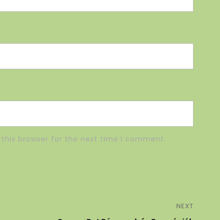
this browser for the next time I comment.
NEXT