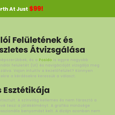
$99!
th At Just
lói Felületének és
zletes Átvizsgálása
 népszerűbbek, és a
Posido
is egyre nagyobb
ználói felületét (UI) és navigációját vizsgálja meg
zálva. Vajon intuitív a kezelőfelület? Könnyen
ekre a kérdésekre keressük a választ.
s Esztétikája
tisztult. A színvilág kellemes és nem fárasztó a
vé teszi a játékélményt. A grafika minősége
esszionális benyomást kelt. A dizájn azonban nem