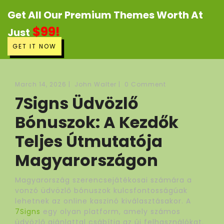
Get All Our Premium Themes Worth At
$99!
Just
GET IT NOW
March 14, 2026
|
John Walter
|
0 Comment
7Signs Üdvözlő
Bónuszok: A Kezdők
Teljes Útmutatója
Magyarországon
Magyarország szerencsejátékosai számára a
vonzó üdvözlő bónuszok kulcsfontosságúak
lehetnek az online kaszinó kiválasztásakor. A
7Signs
egy olyan platform, amely számos
üdvözlő ajánlattal csábítja az új felhasználókat.