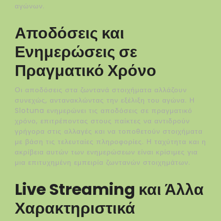
αγώνων.
Αποδόσεις και
Ενημερώσεις σε
Πραγματικό Χρόνο
Οι αποδόσεις στα ζωντανά στοιχήματα αλλάζουν
συνεχώς, αντανακλώντας την εξέλιξη του αγώνα. Η
Slotuna ενημερώνει τις αποδόσεις σε πραγματικό
χρόνο, επιτρέποντας στους παίκτες να αντιδρούν
γρήγορα στις αλλαγές και να τοποθετούν στοιχήματα
με βάση τις τελευταίες πληροφορίες. Η ταχύτητα και η
ακρίβεια αυτών των ενημερώσεων είναι κρίσιμες για
μια επιτυχημένη εμπειρία ζωντανών στοιχημάτων.
Live Streaming και Άλλα
Χαρακτηριστικά