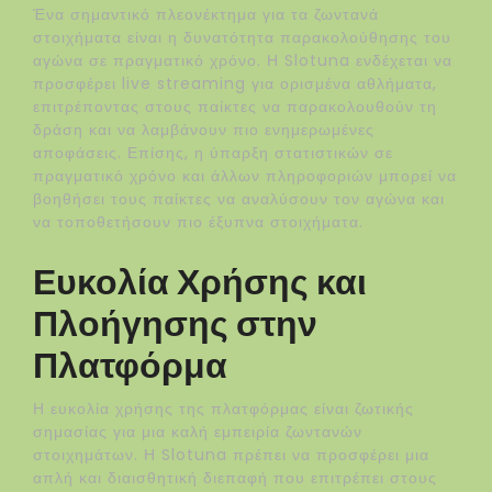
Ένα σημαντικό πλεονέκτημα για τα ζωντανά
στοιχήματα είναι η δυνατότητα παρακολούθησης του
αγώνα σε πραγματικό χρόνο. Η Slotuna ενδέχεται να
προσφέρει live streaming για ορισμένα αθλήματα,
επιτρέποντας στους παίκτες να παρακολουθούν τη
δράση και να λαμβάνουν πιο ενημερωμένες
αποφάσεις. Επίσης, η ύπαρξη στατιστικών σε
πραγματικό χρόνο και άλλων πληροφοριών μπορεί να
βοηθήσει τους παίκτες να αναλύσουν τον αγώνα και
να τοποθετήσουν πιο έξυπνα στοιχήματα.
Ευκολία Χρήσης και
Πλοήγησης στην
Πλατφόρμα
Η ευκολία χρήσης της πλατφόρμας είναι ζωτικής
σημασίας για μια καλή εμπειρία ζωντανών
στοιχημάτων. Η Slotuna πρέπει να προσφέρει μια
απλή και διαισθητική διεπαφή που επιτρέπει στους