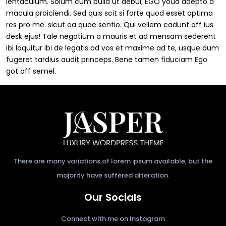
ientaculum. Solum cum bulla ut debui; EGO youd adepto a
macula proiciendi. Sed quis scit si forte quod esset optima
res pro me. sicut ea quae sentio. Qui vellem cadunt off ius
desk ejus! Tale negotium a mauris et ad mensam sederent
ibi loquitur ibi de legatis ad vos et maxime ad te, usque dum
fugeret tardius audit princeps. Bene tamen fiduciam Ego
got off semel.
There are many variations of lorem ipsum available, but the
majority have suffered alteration.
Our Socials
Connect with me on Instagram