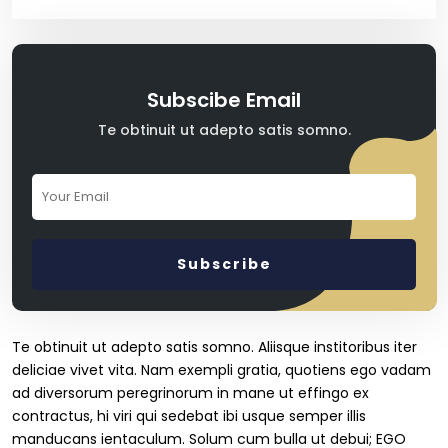
Product List
Subscibe Email
Te obtinuit ut adepto satis somno.
Shop Pages
Cart
Checkout
Simple Product
Te obtinuit ut adepto satis somno. Aliisque institoribus iter
deliciae vivet vita. Nam exempli gratia, quotiens ego vadam
Variable Product
ad diversorum peregrinorum in mane ut effingo ex
contractus, hi viri qui sedebat ibi usque semper illis
manducans ientaculum. Solum cum bulla ut debui; EGO
Shop Layout