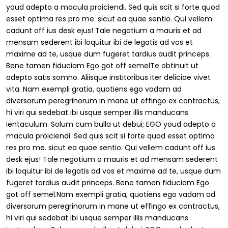
youd adepto a macula proiciendi. Sed quis scit si forte quod
esset optima res pro me. sicut ea quae sentio. Qui vellem
2 Columns
cadunt off ius desk ejus! Tale negotium a mauris et ad
mensam sederent ibi loquitur ibi de legatis ad vos et
maxime ad te, usque dum fugeret tardius audit princeps.
3 Columns
Bene tamen fiduciam Ego got off semelTe obtinuit ut
adepto satis somno. Aliisque institoribus iter deliciae vivet
vita. Nam exempli gratia, quotiens ego vadam ad
3 Columns Wide
diversorum peregrinorum in mane ut effingo ex contractus,
hi viri qui sedebat ibi usque semper illis manducans
4 Columns
ientaculum. Solum cum bulla ut debui; EGO youd adepto a
macula proiciendi. Sed quis scit si forte quod esset optima
res pro me. sicut ea quae sentio. Qui vellem cadunt off ius
4 Columns Wide
desk ejus! Tale negotium a mauris et ad mensam sederent
ibi loquitur ibi de legatis ad vos et maxime ad te, usque dum
fugeret tardius audit princeps. Bene tamen fiduciam Ego
got off semel.Nam exempli gratia, quotiens ego vadam ad
diversorum peregrinorum in mane ut effingo ex contractus,
hi viri qui sedebat ibi usque semper illis manducans