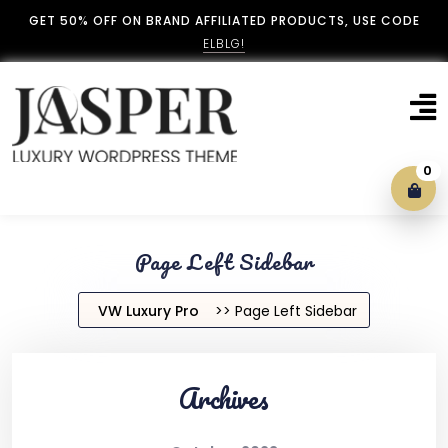
GET 50% OFF ON BRAND AFFILIATED PRODUCTS, USE CODE
ELBLG!
0
Blog With No Sidebar
Page Left Sidebar
Blog Left Sidebar
VW Luxury Pro
>> Page Left Sidebar
Blog Right Sidebar
Archives