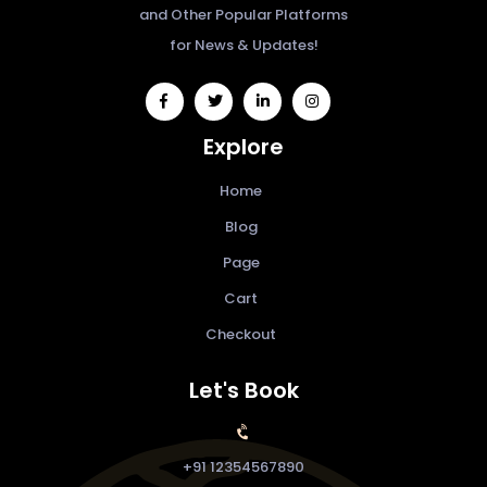
and Other Popular Platforms
for News & Updates!
widget
widget
widget
widget
social
social
social
social
Explore
icons
icons
icons
icons
Home
Blog
Page
Cart
Checkout
Let's Book
+91 12354567890